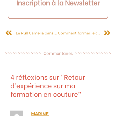
Inscription à la Newsletter
Précédent
S
Le Pull Camélia dans une version Lise Tailor
Comment former le cercle en tricot circulaire ?
Commentaires
4 réflexions sur “Retour
d’expérience sur ma
formation en couture”
MARINE