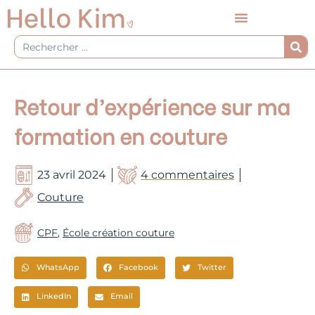
Aller
au
contenu
Rechercher
Retour d’expérience sur ma
formation en couture
23 avril 2024
4 commentaires
Couture
CPF
,
École création couture
WhatsApp
Facebook
Twitter
LinkedIn
Email