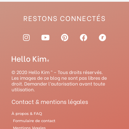
RESTONS CONNECTÉS
I
Y
P
F
R
n
o
i
a
a
s
u
n
c
v
t
t
t
e
e
a
u
e
b
l
g
b
r
o
r
© 2020 Hello Kim ™ – Tous droits réservés.
r
e
e
o
y
Les images de ce blog ne sont pas libres de
droit. Demander l’autorisation avant toute
a
s
k
utilisation.
m
t
Contact & mentions légales
À propos & FAQ
Formulaire de contact
Mentions légales