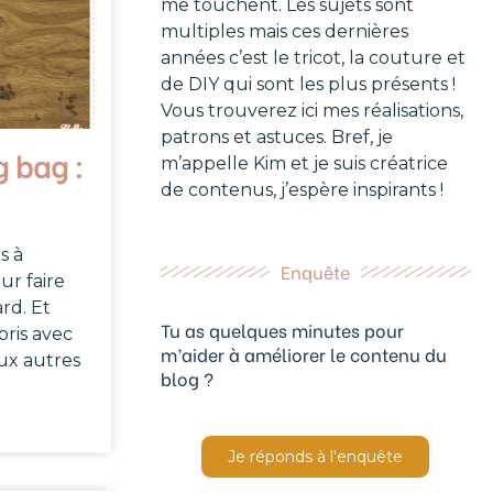
me touchent. Les sujets sont
multiples mais ces dernières
années c’est le tricot, la couture et
de DIY qui sont les plus présents !
Vous trouverez ici mes réalisations,
patrons et astuces. Bref, je
 bag :
m’appelle Kim et je suis créatrice
de contenus, j’espère inspirants !
s à
Enquête
ur faire
rd. Et
Tu as quelques minutes pour
pris avec
m’aider à améliorer le contenu du
ux autres
blog ?
Je réponds à l'enquête