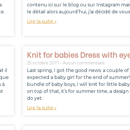
a
contenu ici sur le blog ou sur Instagram mai
te.
le détail alors aujourd’hui, j’ai décidé de vous
Lire la suite »
Knit for babies Dress with ey
25 octobre 2017
Aucun commentaire
t il
Last spring, I got the good news: a couple of
 que
expected a baby girl for the end of summer!
s à
bundle of baby boys, I will knit for little baby
ot
on top of that, it’s for summer time, a design t
do yet.
Lire la suite »