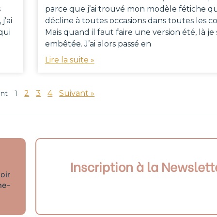
s
parce que j’ai trouvé mon modèle fétiche qu
j’ai
décline à toutes occasions dans toutes les c
qui
Mais quand il faut faire une version été, là je 
embêtée. J’ai alors passé en
Lire la suite »
2
3
4
Suivant »
ent
1
Inscription à la Newslett
oir
ne-