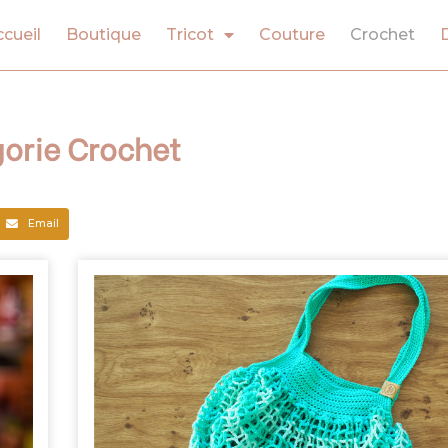
cueil
Boutique
Tricot
Couture
Crochet
gorie Crochet
Email
Page
Page
Page
Page