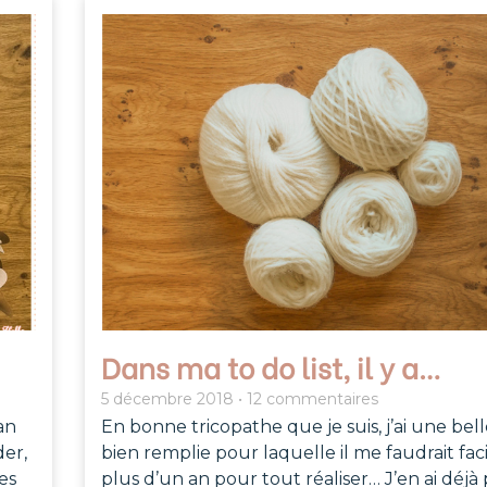
Dans ma to do list, il y a…
5 décembre 2018
12 commentaires
an
En bonne tricopathe que je suis, j’ai une belle
der,
bien remplie pour laquelle il me faudrait fa
es
plus d’un an pour tout réaliser… J’en ai déjà