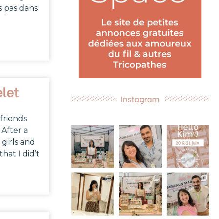
s pas dans
elet
Instagram
 friends
 After a
 girls and
hat I did’t