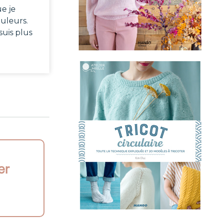
e je
ouleurs.
suis plus
er