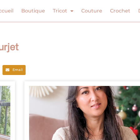
ccueil
Boutique
Tricot
Couture
Crochet
urjet
Email
Page
Page
Page