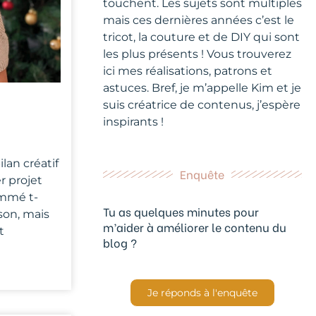
touchent. Les sujets sont multiples
mais ces dernières années c’est le
tricot, la couture et de DIY qui sont
les plus présents ! Vous trouverez
ici mes réalisations, patrons et
astuces. Bref, je m’appelle Kim et je
suis créatrice de contenus, j’espère
inspirants !
lan créatif
Enquête
er projet
ommé t-
Tu as quelques minutes pour
ison, mais
m’aider à améliorer le contenu du
t
blog ?
Je réponds à l'enquête