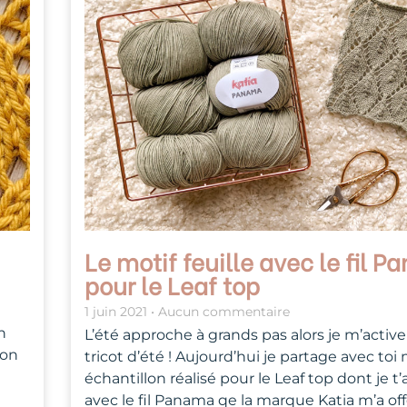
Le motif feuille avec le fil 
pour le Leaf top
1 juin 2021
Aucun commentaire
n
L’été approche à grands pas alors je m’activ
ion
tricot d’été ! Aujourd’hui je partage avec toi
échantillon réalisé pour le Leaf top dont je t’ai
avec le fil Panama qe la marque Katia m’a offe