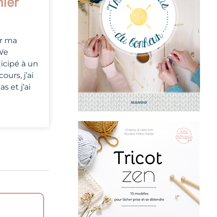
ier
ar ma
 We
icipé à un
ours, j’ai
s et j’ai