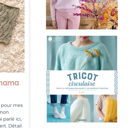
Panama
e pour mes
 mon
 parlé ici,
rt. Détail