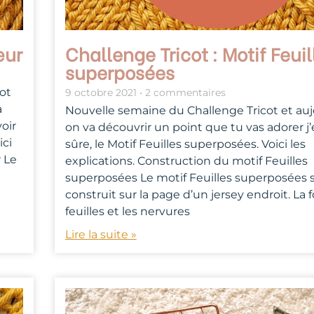
œur
Challenge Tricot : Motif Feuil
superposées
ot
9 octobre 2021
2 commentaires
à
Nouvelle semaine du Challenge Tricot et auj
oir
on va découvrir un point que tu vas adorer j’
ici
sûre, le Motif Feuilles superposées. Voici les
r Le
explications. Construction du motif Feuilles
superposées Le motif Feuilles superposées 
construit sur la page d’un jersey endroit. La
feuilles et les nervures
Lire la suite »