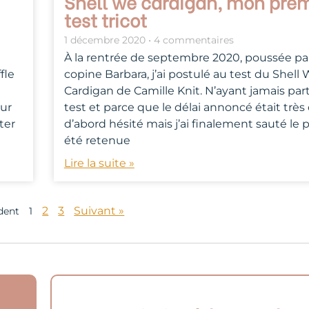
Shell we cardigan, mon prem
test tricot
1 décembre 2020
4 commentaires
À la rentrée de septembre 2020, poussée p
fle
copine Barbara, j’ai postulé au test du Shell
Cardigan de Camille Knit. N’ayant jamais part
our
test et parce que le délai annoncé était très c
ter
d’abord hésité mais j’ai finalement sauté le pa
été retenue
Lire la suite »
2
3
Suivant »
dent
1