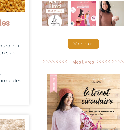
les
Voir plus
ourd’hui
en suis
Mes livres
se
 forme des