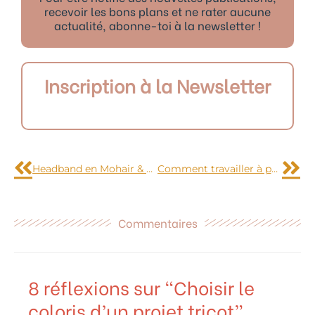
recevoir les bons plans et ne rater aucune
actualité, abonne-toi à la newsletter !
Inscription à la Newsletter
Précédent
Sui
Headband en Mohair & Merino, façon DeBrosse
Comment travailler à partir d’un patron papier en couture ?
Commentaires
8 réflexions sur “Choisir le
coloris d’un projet tricot”