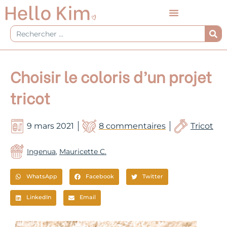
Aller
au
contenu
Rechercher
Choisir le coloris d’un projet
tricot
9 mars 2021
8 commentaires
Tricot
Ingenua
,
Mauricette C.
WhatsApp
Facebook
Twitter
LinkedIn
Email