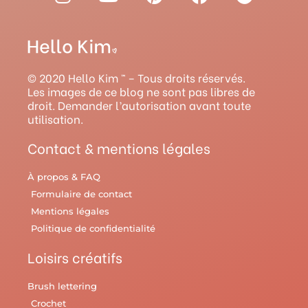
n
o
i
a
a
s
u
n
c
v
t
t
t
e
e
a
u
e
b
l
g
b
r
o
r
© 2020 Hello Kim ™ – Tous droits réservés.
r
e
e
o
y
Les images de ce blog ne sont pas libres de
droit. Demander l’autorisation avant toute
a
s
k
utilisation.
m
t
Contact & mentions légales
À propos & FAQ
Formulaire de contact
Mentions légales
Politique de confidentialité
Loisirs créatifs
Brush lettering
Crochet