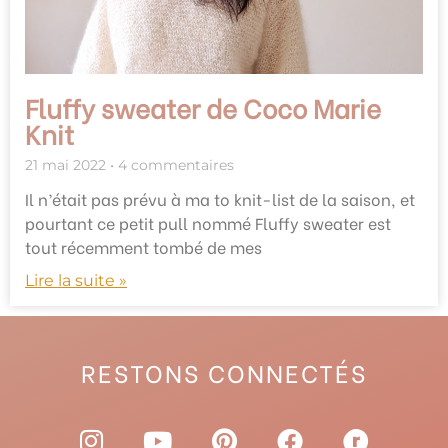
Fluffy sweater de Coco Marie
Knit
21 mai 2022
4 commentaires
Il n’était pas prévu à ma to knit-list de la saison, et
pourtant ce petit pull nommé Fluffy sweater est
tout récemment tombé de mes
Lire la suite »
RESTONS CONNECTÉS
I
Y
P
F
R