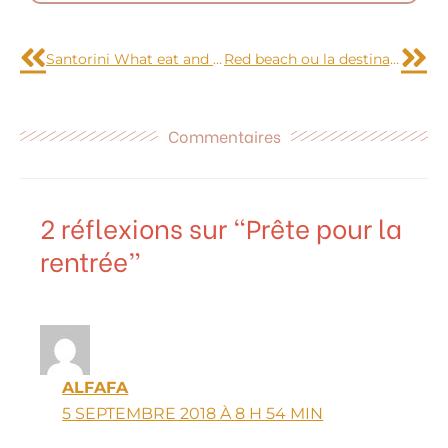
Précédent
Sui
Santorini What eat and tested restaurants at Fira
Red beach ou la destination survendue
Commentaires
2 réflexions sur “Prête pour la
rentrée”
ALFAFA
5 SEPTEMBRE 2018 À 8 H 54 MIN