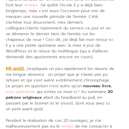
font leur
rentrée
. J’ai quitté l’école il y a déjà bien
longtemps, mais c’est aussi l’occasion pour moi de
marquer une nouvelle période de l’année. L’été
s’achève tout doucement, mes derniers
collègues/clients reprennent du service ce jour et on
va démarrer le dernier tiers de l’année sur les
chapeaux de roue ! Ceci dit, j’ai déjà fait mon retour ici
il y a une petite quinzaine avec la mise à jour de
WordPress et le retour du multilingue (qui a d’ailleurs
demandé des ajustements encore en cours).
Mi-août
, j’expliquais un peu rapidement les raisons de
ma longue absence : un projet que je n’avais pas pu
refuser et qui s’est avéré extrêmement chronophage.
Le projet en question n’est autre qu’un
nouveau livre
,
mon quatrième
qui sortira ce mois-ci ! Au sommaire
20
patrons originaux
allant du headband au pull, en
passant par le bonnet et le snood, dont vous avez ici
un petit avant-goût.
Pendant la réalisation de ces 20 ouvrages, je n’ai
malheureusement pas eu le
temps
de me consacrer à