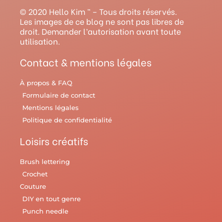
g
b
r
o
r
© 2020 Hello Kim ™ – Tous droits réservés.
r
e
e
o
y
Les images de ce blog ne sont pas libres de
droit. Demander l’autorisation avant toute
a
s
k
utilisation.
m
t
Contact & mentions légales
À propos & FAQ
Formulaire de contact
Mentions légales
Politique de confidentialité
Loisirs créatifs
Brush lettering
Crochet
Couture
DIY en tout genre
Punch needle