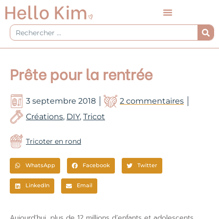
Aller
au
contenu
Rechercher
Prête pour la rentrée
3 septembre 2018
2 commentaires
Créations
,
DIY
,
Tricot
Tricoter en rond
WhatsApp
Facebook
Twitter
LinkedIn
Email
Aujourd’hui, plus de 12 millions d’enfants et adolescents