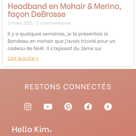
Headband en Mohair & Merino,
façon DeBrosse
2 mars 2021
2 commentaires
Il y a quelques semaines, je te présentais le
Bandeau en mohair que j’avais tricoté pour un
cadeau de Noël. Il s’agissait du 2ème sur
Lire la suite »
RESTONS CONNECTÉS
I
Y
P
F
R
n
o
i
a
a
s
u
n
c
v
t
t
t
e
e
a
u
e
b
l