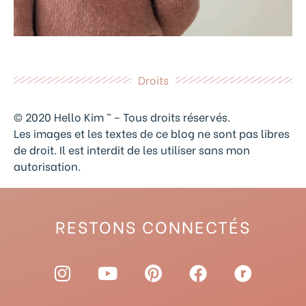
Droits
© 2020 Hello Kim ™ – Tous droits réservés.
Les images et les textes de ce blog ne sont pas libres
de droit. Il est interdit de les utiliser sans mon
autorisation.
RESTONS CONNECTÉS
I
Y
P
F
R
n
o
i
a
a
s
u
n
c
v