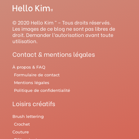
t
t
t
e
e
a
u
e
b
l
g
b
r
o
r
© 2020 Hello Kim ™ – Tous droits réservés.
r
e
e
o
y
Les images de ce blog ne sont pas libres de
droit. Demander l’autorisation avant toute
a
s
k
utilisation.
m
t
Contact & mentions légales
À propos & FAQ
Formulaire de contact
Mentions légales
Politique de confidentialité
Loisirs créatifs
Brush lettering
Crochet
Couture