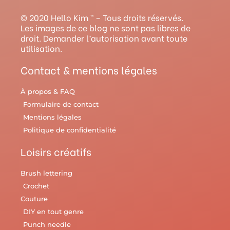
a
u
e
b
l
g
b
r
o
r
© 2020 Hello Kim ™ – Tous droits réservés.
r
e
e
o
y
Les images de ce blog ne sont pas libres de
droit. Demander l’autorisation avant toute
a
s
k
utilisation.
m
t
Contact & mentions légales
À propos & FAQ
Formulaire de contact
Mentions légales
Politique de confidentialité
Loisirs créatifs
Brush lettering
Crochet
Couture
DIY en tout genre
Punch needle