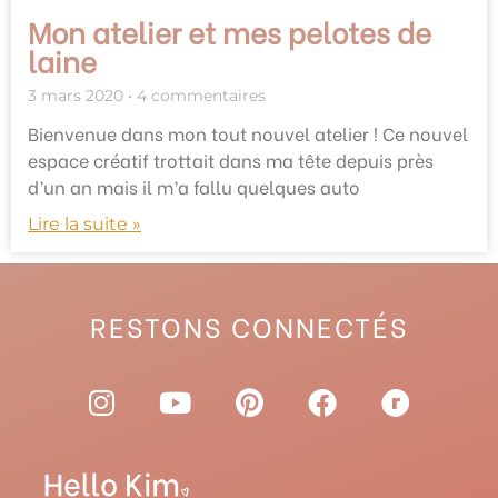
Mon atelier et mes pelotes de
laine
3 mars 2020
4 commentaires
Bienvenue dans mon tout nouvel atelier ! Ce nouvel
espace créatif trottait dans ma tête depuis près
d’un an mais il m’a fallu quelques auto
Lire la suite »
RESTONS CONNECTÉS
I
Y
P
F
R
n
o
i
a
a
s
u
n
c
v
t
t
t
e
e