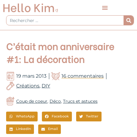
Aller
au
contenu
Rechercher
C’était mon anniversaire
#1: La décoration
19 mars 2013
16 commentaires
Créations
,
DIY
Coup de coeur
,
Déco
,
Trucs et astuces
WhatsApp
Facebook
Twitter
LinkedIn
Email