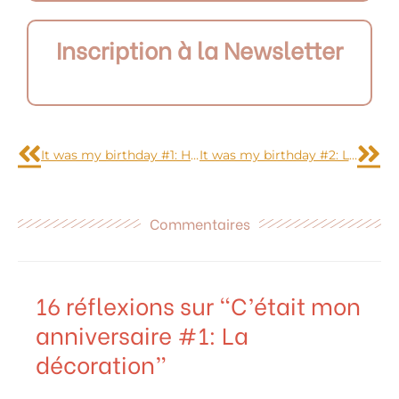
Inscription à la Newsletter
Précédent
Sui
It was my birthday #1: Home design
It was my birthday #2: Le photobooth
Commentaires
16 réflexions sur “C’était mon
anniversaire #1: La
décoration”