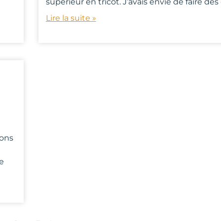
supérieur en tricot. J’avais envie de faire de
Lire la suite »
sons
e