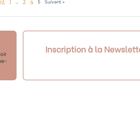
nt
1
3
4
…
5
Suivant »
Inscription à la Newslett
oir
ne-