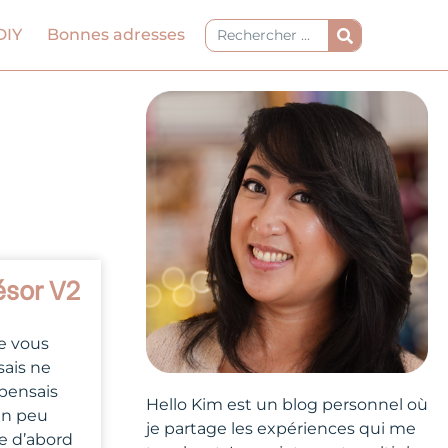
Rechercher
DIY
Bonnes adresses
ésor V2
Je vous
sais ne
 pensais
Hello Kim est un blog personnel où
un peu
je partage les expériences qui me
ée d’abord