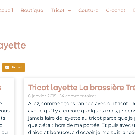
ccueil
Boutique
Tricot
Couture
Crochet
Layette
Email
Page
Page
Page
Page
s
Tricot layette La brassière Tr
8 janvier 2015
14 commentaires
e
Allez, commençons l’année avec du tricot ! 
 vous
avoue qu’il y a encore quelques mois, je pen
uts
jamais faire de layette au tricot parce que je
c
que c’était hors de ma portée. Et puis avec 
i pu
d’aide et beaucoup d’espoir je me suis lanc