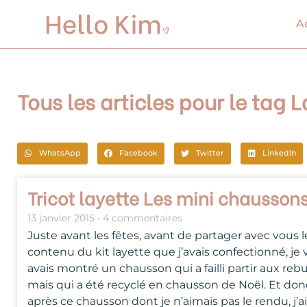
Aller
au
A
contenu
Tous les articles pour le tag 
WhatsApp
Facebook
Twitter
LinkedIn
Tricot layette Les mini chausson
13 janvier 2015
4 commentaires
Juste avant les fêtes, avant de partager avec vous l
contenu du kit layette que j’avais confectionné, je
avais montré un chausson qui a failli partir aux reb
mais qui a été recyclé en chausson de Noël. Et don
après ce chausson dont je n’aimais pas le rendu, j’a