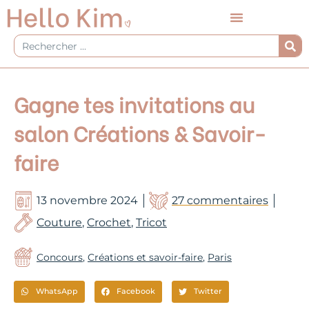
Aller
au
contenu
Rechercher
Gagne tes invitations au
salon Créations & Savoir-
faire
13 novembre 2024
27 commentaires
Couture
,
Crochet
,
Tricot
Concours
,
Créations et savoir-faire
,
Paris
WhatsApp
Facebook
Twitter