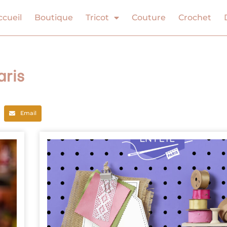
ccueil
Boutique
Tricot
Couture
Crochet
aris
Email
Page
Page
Page
Page