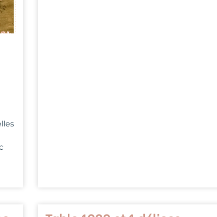
lles
c