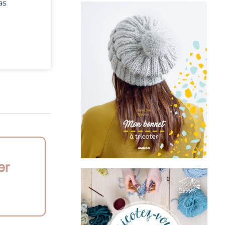
as
er