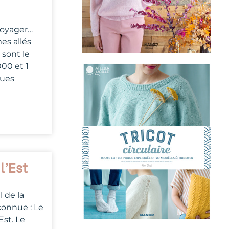
voyager…
es allés
 sont le
000 et 1
ques
l’Est
l de la
nconnue : Le
Est. Le