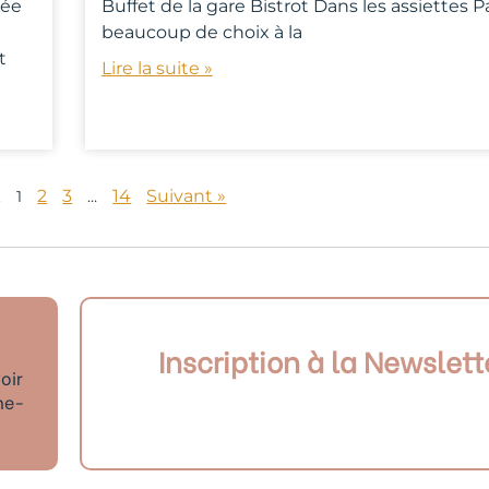
née
Buffet de la gare Bistrot Dans les assiettes P
beaucoup de choix à la
t
Lire la suite »
2
3
14
Suivant »
t
1
…
Inscription à la Newslett
oir
ne-