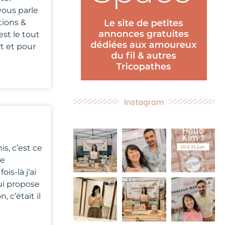
vous parle
tions &
est le tout
t et pour
Instagram
s, c’est ce
je
is-là j’ai
ui propose
 c’était il