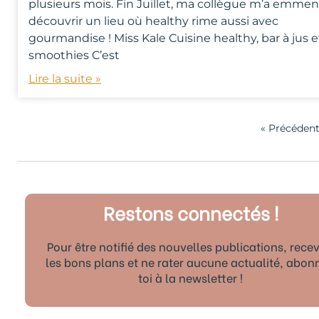
plusieurs mois. Fin Juillet, ma collègue m’a emme
découvrir un lieu où healthy rime aussi avec
gourmandise ! Miss Kale Cuisine healthy, bar à jus e
smoothies C’est
Lire la suite »
« Précéden
Restons connectés !
Pour être notifié des nouvelles publications, recev
les bons plans et ne rater aucune actualité, abon
toi à la newsletter !