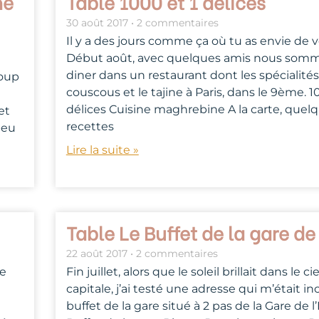
ne
Table 1000 et 1 délices
30 août 2017
2 commentaires
Il y a des jours comme ça où tu as envie de 
Début août, avec quelques amis nous somm
diner dans un restaurant dont les spécialités
coup
couscous et le tajine à Paris, dans le 9ème. 1
délices Cuisine maghrebine A la carte, quel
et
recettes
peu
Lire la suite »
Table Le Buffet de la gare de 
22 août 2017
2 commentaires
le
Fin juillet, alors que le soleil brillait dans le cie
capitale, j’ai testé une adresse qui m’était i
buffet de la gare situé à 2 pas de la Gare de l’