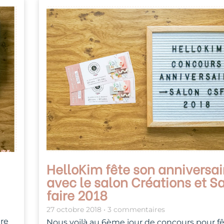
HelloKim fête son anniversai
avec le salon Créations et S
faire 2018
27 octobre 2018
3 commentaires
ire
Nous voilà au 6ème jour de concours pour fê