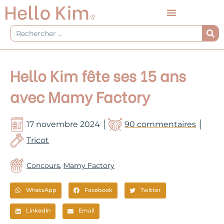
Aller
au
contenu
Rechercher
Hello Kim fête ses 15 ans
avec Mamy Factory
17 novembre 2024
90 commentaires
Tricot
Concours
,
Mamy Factory
WhatsApp
Facebook
Twitter
LinkedIn
Email