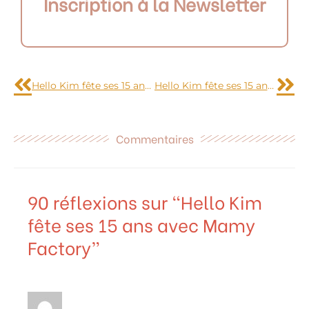
Inscription à la Newsletter
Précédent
Sui
Hello Kim fête ses 15 ans avec Katia yarns
Hello Kim fête ses 15 ans avec Mauricette C.
Commentaires
90 réflexions sur “Hello Kim
fête ses 15 ans avec Mamy
Factory”