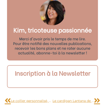
Kim, tricoteuse passionnée
Merci d'avoir pris le temps de me lire.
Pour être notifié des nouvelles publications,
recevoir les bons plans et ne rater aucune
actualité, abonne-toi à la newsletter !
Inscription à la Newsletter
Précédent
Sui
Le collier personnalisé, une idée cadeau version Tricoteuse
Le cardigan Lantana de Mauricette C.