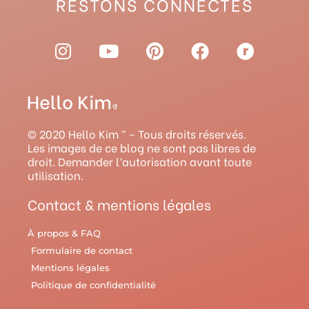
RESTONS CONNECTÉS
I
Y
P
F
R
n
o
i
a
a
s
u
n
c
v
t
t
t
e
e
a
u
e
b
l
g
b
r
o
r
© 2020 Hello Kim ™ – Tous droits réservés.
r
e
e
o
y
Les images de ce blog ne sont pas libres de
droit. Demander l’autorisation avant toute
a
s
k
utilisation.
m
t
Contact & mentions légales
À propos & FAQ
Formulaire de contact
Mentions légales
Politique de confidentialité