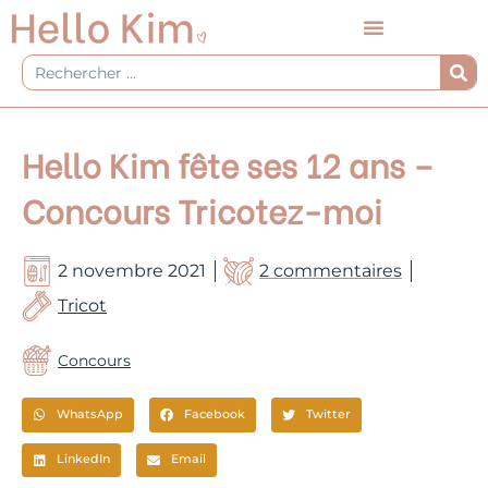
Aller
au
contenu
Rechercher
Hello Kim fête ses 12 ans –
Concours Tricotez-moi
2 novembre 2021
2 commentaires
Tricot
Concours
WhatsApp
Facebook
Twitter
LinkedIn
Email