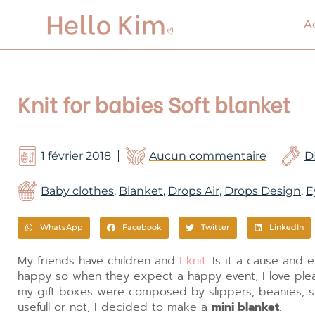
Aller
au
A
contenu
Knit for babies Soft blanket
1 février 2018
Aucun commentaire
D
Baby clothes
,
Blanket
,
Drops Air
,
Drops Design
,
E
WhatsApp
Facebook
Twitter
LinkedIn
My friends have children and
I knit
. Is it a cause and 
happy so when they expect a happy event, I love pl
my gift boxes were composed by slippers, beanies, som
usefull or not, I decided to make a
mini blanket
.