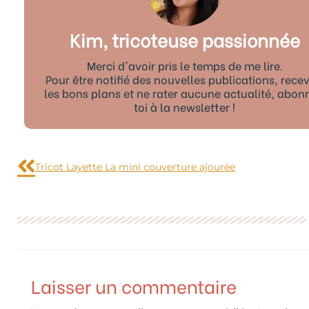
Kim, tricoteuse passionnée
Merci d'avoir pris le temps de me lire.
Pour être notifié des nouvelles publications, recev
les bons plans et ne rater aucune actualité, abon
toi à la newsletter !
Précédent
Tricot Layette La mini couverture ajourée
Laisser un commentaire