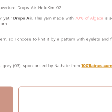
ow yet :
Drops Air
. This yarn made with
70% of Algaca
is s
orn .
ern, so I choose to knit it by a pattern with eyelets and 
ht grey (03), sponsorised by Nathalie from
1001laines.co