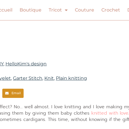
ccueil
Boutique
Tricot
Couture
Crochet
IY
,
HelloKim's design
yelet
,
Garter Stitch
,
Knit
,
Plain knitting
Email
effect? No… well almost. I love knitting and I love making m
easing them by giving them baby clothes
knitted with love
etimes cardigans. This time, without knowing if the gift