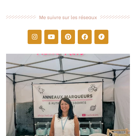
Me suivre sur les réseaux
I
Y
P
F
R
n
o
i
a
a
s
u
n
c
v
t
t
t
e
e
a
u
e
b
l
g
b
r
o
r
r
e
e
o
y
a
s
k
m
t