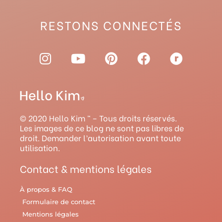
RESTONS CONNECTÉS
I
Y
P
F
R
n
o
i
a
a
s
u
n
c
v
t
t
t
e
e
a
u
e
b
l
g
b
r
o
r
© 2020 Hello Kim ™ – Tous droits réservés.
r
e
e
o
y
Les images de ce blog ne sont pas libres de
droit. Demander l’autorisation avant toute
a
s
k
utilisation.
m
t
Contact & mentions légales
À propos & FAQ
Formulaire de contact
Mentions légales