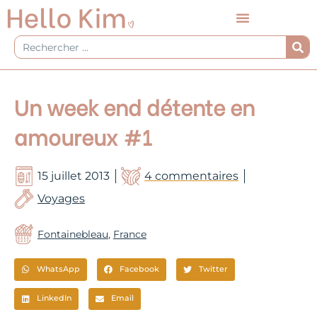
Aller
au
contenu
Rechercher
Un week end détente en
amoureux #1
15 juillet 2013
4 commentaires
Voyages
Fontainebleau
,
France
WhatsApp
Facebook
Twitter
LinkedIn
Email