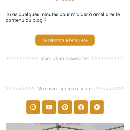
Tu as quelques minutes pour m’aider à améliorer le
contenu du blog ?
Je réponds à l'enquête
Inscription Newsletter
Me suivre sur les réseaux
I
Y
P
F
R
n
o
i
a
a
s
u
n
c
v
t
t
t
e
e
a
u
e
b
l