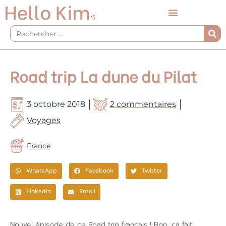
Aller
au
contenu
Rechercher
Road trip La dune du Pilat
3 octobre 2018
2 commentaires
Voyages
France
WhatsApp
Facebook
Twitter
LinkedIn
Email
Nouvel épisode de ce Road trip français ! Bon, ça fait