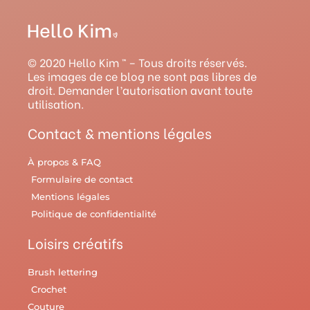
s
u
n
c
v
t
t
t
e
e
a
u
e
b
l
g
b
r
o
r
© 2020 Hello Kim ™ – Tous droits réservés.
r
e
e
o
y
Les images de ce blog ne sont pas libres de
droit. Demander l’autorisation avant toute
a
s
k
utilisation.
m
t
Contact & mentions légales
À propos & FAQ
Formulaire de contact
Mentions légales
Politique de confidentialité
Loisirs créatifs
Brush lettering
Crochet
Couture