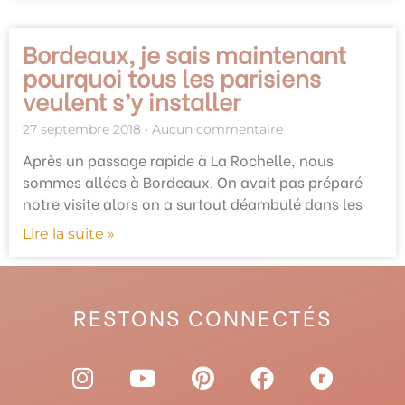
Bordeaux, je sais maintenant
pourquoi tous les parisiens
veulent s’y installer
27 septembre 2018
Aucun commentaire
Après un passage rapide à La Rochelle, nous
sommes allées à Bordeaux. On avait pas préparé
notre visite alors on a surtout déambulé dans les
Lire la suite »
RESTONS CONNECTÉS
I
Y
P
F
R
n
o
i
a
a