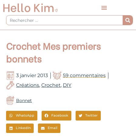
Aller
au
contenu
Rechercher
Crochet Mes premiers
bonnets
3 janvier 2013
59 commentaires
Créations
,
Crochet
,
DIY
Bonnet
WhatsApp
Facebook
Twitter
LinkedIn
Email