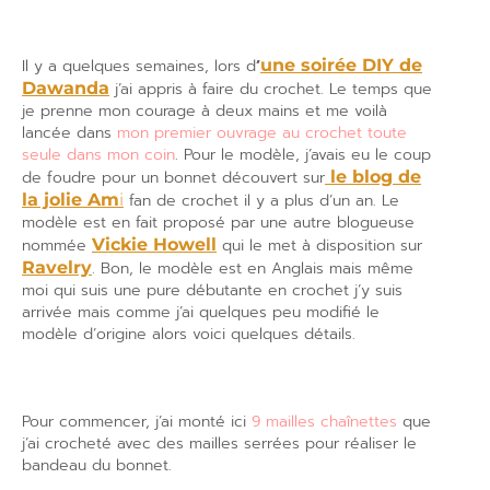
Il y a quelques semaines, lors d
‘
une soirée DIY de
Dawanda
j’ai appris à faire du crochet. Le temps que
je prenne mon courage à deux mains et me voilà
lancée dans
mon premier ouvrage au crochet toute
seule dans mon coin
. Pour le modèle, j’avais eu le coup
de foudre pour un bonnet découvert sur
le blog de
la jolie Am
i
fan de crochet il y a plus d’un an. Le
modèle est en fait proposé par une autre blogueuse
nommée
Vickie Howell
qui le met à disposition sur
Ravelry
. Bon, le modèle est en Anglais mais même
moi qui suis une pure débutante en crochet j’y suis
arrivée mais comme j’ai quelques peu modifié le
modèle d’origine alors voici quelques détails.
Pour commencer, j’ai monté ici
9 mailles chaînettes
que
j’ai crocheté avec des mailles serrées pour réaliser le
bandeau du bonnet.