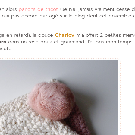
en alors
parlons de tricot
! Je n’ai jamais vraiment cessé 
je n’ai pas encore partagé sur le blog dont cet ensemble
éga en retard), la douce
m’a offert 2 petites merve
Charlov
arn
dans un rose doux et gourmand. J’ai pris mon temps 
icoter.