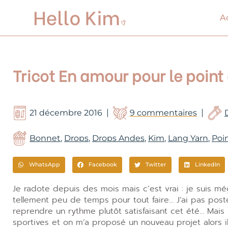
Aller
au
A
contenu
Tricot En amour pour le point 
21 décembre 2016
9 commentaires
Bonnet
,
Drops
,
Drops Andes
,
Kim
,
Lang Yarn
,
Poin
WhatsApp
Facebook
Twitter
LinkedIn
Je radote depuis des mois mais c’est vrai : je suis mé
tellement peu de temps pour tout faire… J’ai pas posté
reprendre un rythme plutôt satisfaisant cet été… Mais 
sportives et on m’a proposé un nouveau projet alors il