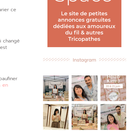
arier ce
ai changé
est
Instagram
paufiner
s en