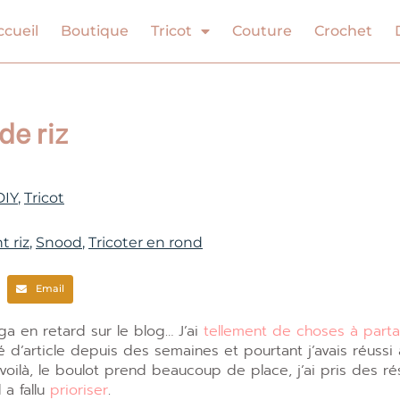
ccueil
Boutique
Tricot
Couture
Crochet
de riz
DIY
,
Tricot
t riz
,
Snood
,
Tricoter en rond
Email
ga en retard sur le blog… J’ai
tellement de choses à part
 d’article depuis des semaines et pourtant j’avais réussi 
voilà, le boulot prend beaucoup de place, j’ai pris des ré
 a fallu
prioriser
.