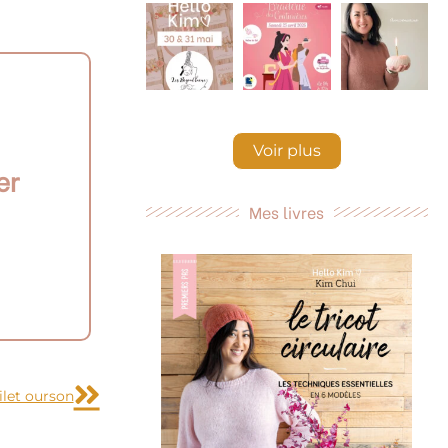
Voir plus
er
Mes livres
Suivant
ilet ourson