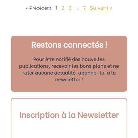
2
3
7
Suivant »
« Précédent
1
…
Restons connectés !
Pour être notifié des nouvelles
publications, recevoir les bons plans et ne
rater aucune actualité, abonne-toi à la
newsletter !
Inscription à la Newsletter