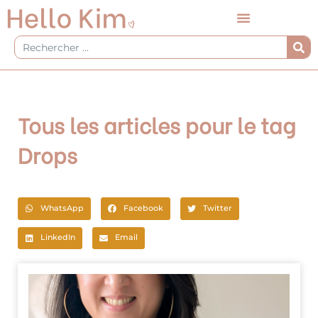
Aller
au
contenu
Rechercher
Tous les articles pour le tag
Drops
WhatsApp
Facebook
Twitter
LinkedIn
Email
Page
Page
Page
Page