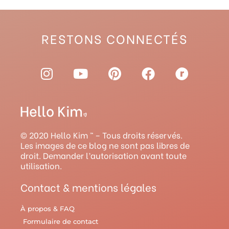
RESTONS CONNECTÉS
I
Y
P
F
R
n
o
i
a
a
s
u
n
c
v
t
t
t
e
e
a
u
e
b
l
g
b
r
o
r
© 2020 Hello Kim ™ – Tous droits réservés.
r
e
e
o
y
Les images de ce blog ne sont pas libres de
droit. Demander l’autorisation avant toute
a
s
k
utilisation.
m
t
Contact & mentions légales
À propos & FAQ
Formulaire de contact