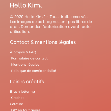
t
t
t
e
e
a
u
e
b
l
g
b
r
o
r
© 2020 Hello Kim ™ – Tous droits réservés.
r
e
e
o
y
Les images de ce blog ne sont pas libres de
droit. Demander l’autorisation avant toute
a
s
k
utilisation.
m
t
Contact & mentions légales
À propos & FAQ
Formulaire de contact
Mentions légales
Politique de confidentialité
Loisirs créatifs
Brush lettering
Crochet
Couture
DIY en tout genre