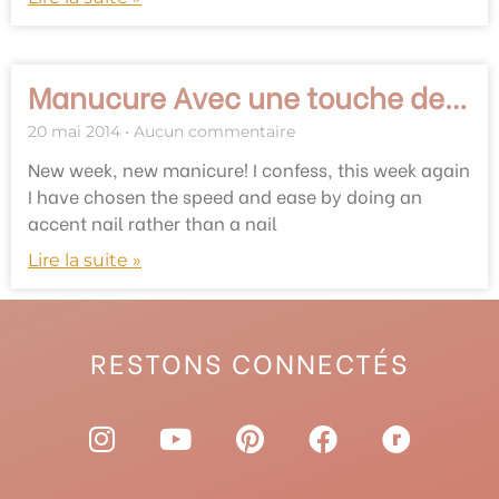
Manucure Avec une touche de…
20 mai 2014
Aucun commentaire
New week, new manicure! I confess, this week again
I have chosen the speed and ease by doing an
accent nail rather than a nail
Lire la suite »
RESTONS CONNECTÉS
I
Y
P
F
R
n
o
i
a
a
s
u
n
c
v