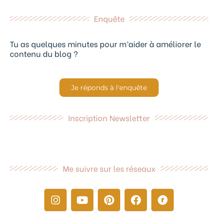
Enquête
Tu as quelques minutes pour m’aider à améliorer le
contenu du blog ?
Je réponds à l'enquête
Inscription Newsletter
Me suivre sur les réseaux
I
Y
P
F
R
n
o
i
a
a
s
u
n
c
v