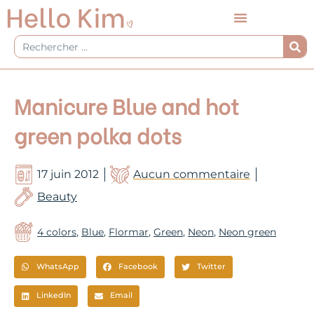
Aller
au
contenu
Rechercher
Manicure Blue and hot
green polka dots
17 juin 2012
Aucun commentaire
Beauty
4 colors
,
Blue
,
Flormar
,
Green
,
Neon
,
Neon green
WhatsApp
Facebook
Twitter
LinkedIn
Email