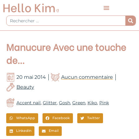
Aller
au
contenu
Rechercher
Manucure Avec une touche
de…
20 mai 2014
Aucun commentaire
Beauty
Accent nail
,
Glitter
,
Gosh
,
Green
,
Kiko
,
Pink
WhatsApp
Facebook
Twitter
LinkedIn
Email