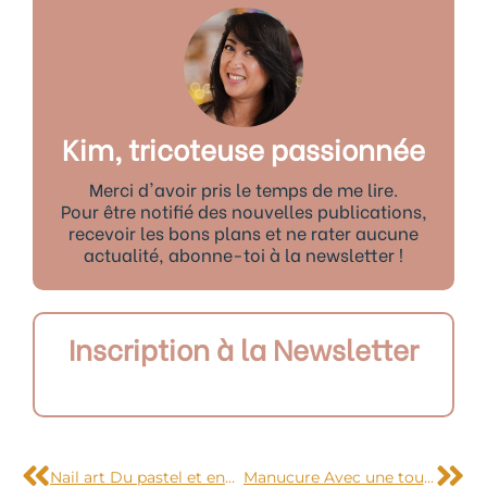
Kim, tricoteuse passionnée
Merci d'avoir pris le temps de me lire.
Pour être notifié des nouvelles publications,
recevoir les bons plans et ne rater aucune
actualité, abonne-toi à la newsletter !
Inscription à la Newsletter
Précédent
Sui
Nail art Du pastel et encore du pastel
Manucure Avec une touche de…