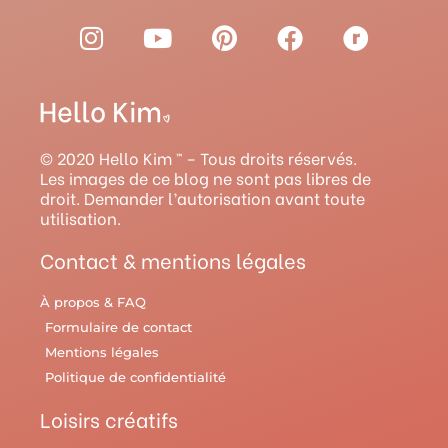
I
Y
P
F
R
n
o
i
a
a
s
u
n
c
v
t
t
t
e
e
a
u
e
b
l
g
b
r
o
r
© 2020 Hello Kim ™ – Tous droits réservés.
r
e
e
o
y
Les images de ce blog ne sont pas libres de
droit. Demander l’autorisation avant toute
a
s
k
utilisation.
m
t
Contact & mentions légales
À propos & FAQ
Formulaire de contact
Mentions légales
Politique de confidentialité
Loisirs créatifs