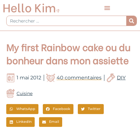
Aller
au
contenu
Rechercher
My first Rainbow cake ou du
bonheur dans mon assiette
1 mai 2012
40 commentaires
DIY
Cuisine
WhatsApp
Facebook
Twitter
LinkedIn
Email