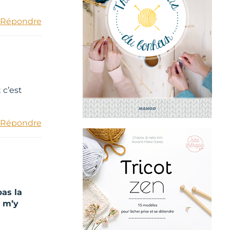
Répondre
 c’est
Répondre
pas la
e m’y