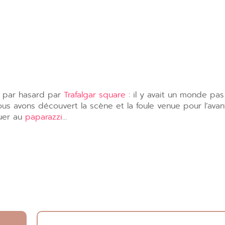
s par hasard par
Trafalgar square
: il y avait un monde pas
ous avons découvert la scène et la foule venue pour l’avan
ouer au
paparazzi
…