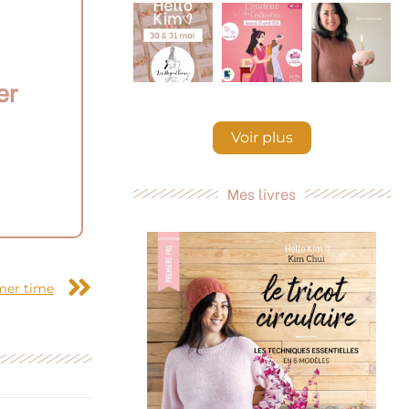
er
Voir plus
Mes livres
Suivant
mer time