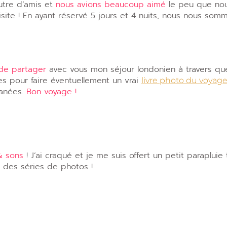
utre d’amis et
nous avions beaucoup aimé
le peu que nou
isite ! En ayant réservé 5 jours et 4 nuits, nous nous som
de partager
avec vous mon séjour londonien à travers qu
s pour faire éventuellement un vrai
livre photo du voyag
lanées.
Bon voyage !
& sons
! J’ai craqué et je me suis offert un petit parapluie
 des séries de photos !