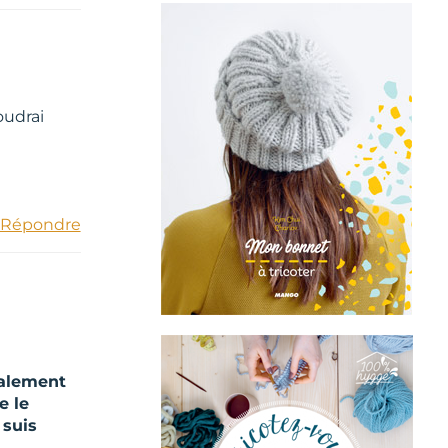
oudrai
Répondre
inalement
e le
 suis