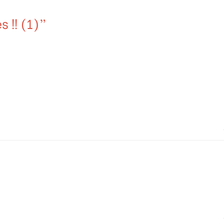
s !! (1)”