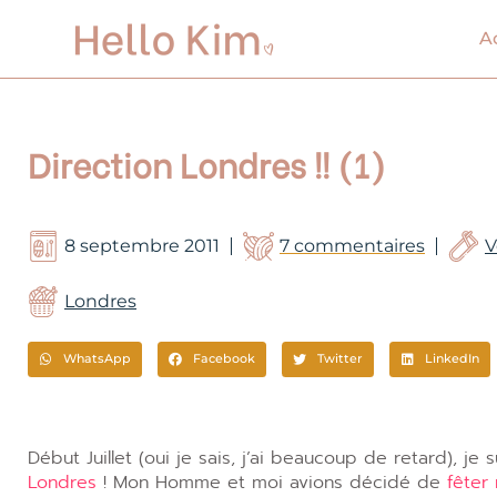
Aller
au
A
contenu
Direction Londres !! (1)
8 septembre 2011
7 commentaires
V
Londres
WhatsApp
Facebook
Twitter
LinkedIn
Début Juillet (oui je sais, j’ai beaucoup de retard), je
Londres
! Mon Homme et moi avions décidé de
fêter