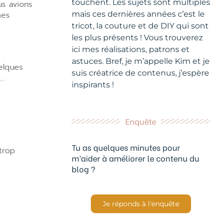
touchent. Les sujets sont multiples
s avions
mes
mais ces dernières années c’est le
tricot, la couture et de DIY qui sont
les plus présents ! Vous trouverez
ici mes réalisations, patrons et
astuces. Bref, je m’appelle Kim et je
elques
suis créatrice de contenus, j’espère
…
e
inspirants !
Enquête
Tu as quelques minutes pour
 trop
m’aider à améliorer le contenu du
blog ?
Je réponds à l'enquête