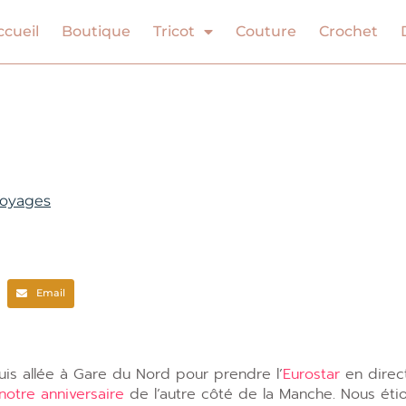
ccueil
Boutique
Tricot
Couture
Crochet
oyages
Email
 suis allée à Gare du Nord pour prendre l’
Eurostar
en direc
 notre anniversaire
de l’autre côté de la Manche. Nous éti