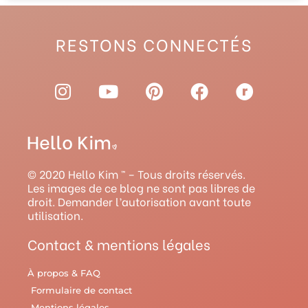
RESTONS CONNECTÉS
I
Y
P
F
R
n
o
i
a
a
s
u
n
c
v
t
t
t
e
e
a
u
e
b
l
g
b
r
o
r
© 2020 Hello Kim ™ – Tous droits réservés.
r
e
e
o
y
Les images de ce blog ne sont pas libres de
droit. Demander l’autorisation avant toute
a
s
k
utilisation.
m
t
Contact & mentions légales
À propos & FAQ
Formulaire de contact
Mentions légales