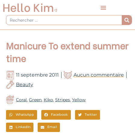
Aller
au
contenu
Rechercher
Manicure To extend summer
time
11 septembre 2011
Aucun commentaire
Beauty
Coral
,
Green
,
Kiko
,
Stripes
,
Yellow
WhatsApp
Facebook
Twitter
LinkedIn
Email