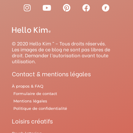
I
Y
P
F
R
n
o
i
a
a
s
u
n
c
v
t
t
t
e
e
a
u
e
b
l
g
b
r
o
r
© 2020 Hello Kim ™ – Tous droits réservés.
r
e
e
o
y
Les images de ce blog ne sont pas libres de
droit. Demander l’autorisation avant toute
a
s
k
utilisation.
m
t
Contact & mentions légales
À propos & FAQ
Formulaire de contact
Mentions légales
Politique de confidentialité
Loisirs créatifs