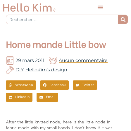
Aller
au
contenu
Rechercher
Home mande Little bow
29 mars 2011
Aucun commentaire
DIY
,
HelloKim's design
WhatsApp
Facebook
Twitter
LinkedIn
Email
After the little knitted node, here is the little node in
fabric made with my small hands. I don’t know if it was