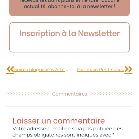
actualité, abonne-toi à la newsletter !
Inscription à la Newsletter
Précédent
Sui
Soirée blogueuses A Little market
Fait main Petit noeud
Commentaires
Laisser un commentaire
Votre adresse e-mail ne sera pas publiée.
Les
champs obligatoires sont indiqués avec
*