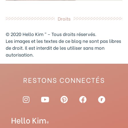
Droits
© 2020 Hello Kim ™ – Tous droits réservés.
Les images et les textes de ce blog ne sont pas libres
de droit. Il est interdit de les utiliser sans mon
autorisation.
RESTONS CONNECTÉS
I
Y
P
F
R
n
o
i
a
a
s
u
n
c
v
t
t
t
e
e
a
u
e
b
l