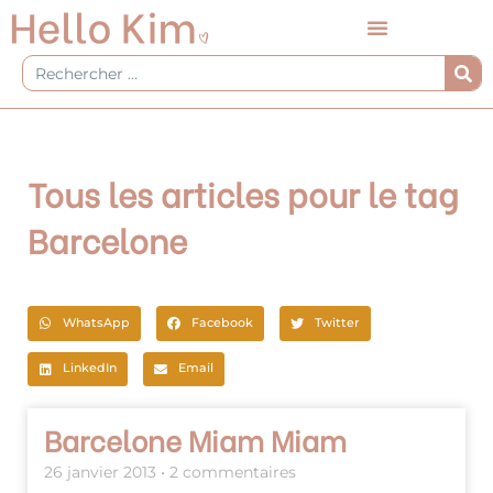
Aller
au
contenu
Rechercher
Tous les articles pour le tag
Barcelone
WhatsApp
Facebook
Twitter
LinkedIn
Email
Barcelone Miam Miam
26 janvier 2013
2 commentaires