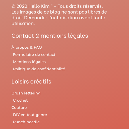
g
b
r
o
r
© 2020 Hello Kim ™ – Tous droits réservés.
r
e
e
o
y
Les images de ce blog ne sont pas libres de
droit. Demander l’autorisation avant toute
a
s
k
utilisation.
m
t
Contact & mentions légales
À propos & FAQ
Formulaire de contact
Mentions légales
Politique de confidentialité
Loisirs créatifs
Brush lettering
Crochet
Couture
DIY en tout genre
Punch needle