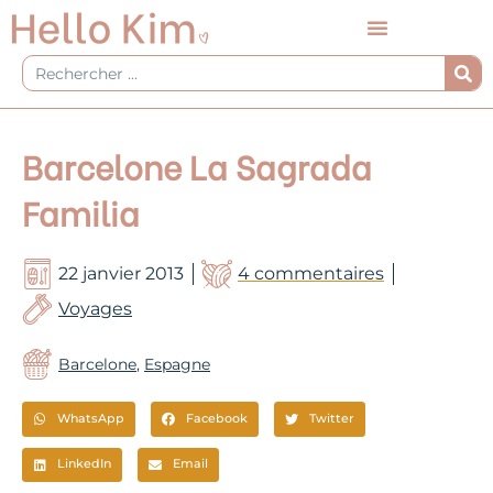
Aller
au
contenu
Rechercher
Barcelone La Sagrada
Familia
22 janvier 2013
4 commentaires
Voyages
Barcelone
,
Espagne
WhatsApp
Facebook
Twitter
LinkedIn
Email