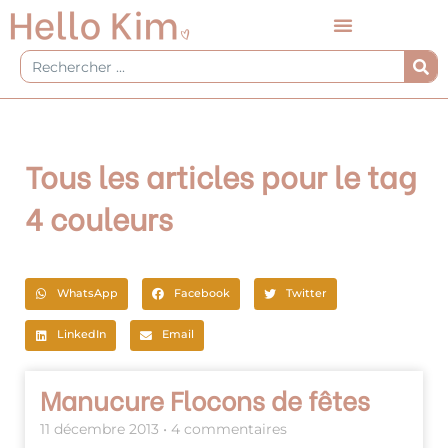
Aller
au
contenu
Rechercher
Tous les articles pour le tag
4 couleurs
WhatsApp
Facebook
Twitter
LinkedIn
Email
Page
Page
Manucure Flocons de fêtes
11 décembre 2013
4 commentaires