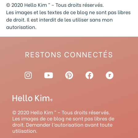
© 2020 Hello Kim ™ – Tous droits réservés.
Les images et les textes de ce blog ne sont pas libres
de droit. Il est interdit de les utiliser sans mon
autorisation.
RESTONS CONNECTÉS
I
Y
P
F
R
n
o
i
a
a
s
u
n
c
v
t
t
t
e
e
a
u
e
b
l
g
b
r
o
r
© 2020 Hello Kim ™ – Tous droits réservés.
r
e
e
o
y
Les images de ce blog ne sont pas libres de
droit. Demander l’autorisation avant toute
a
s
k
utilisation.
m
t