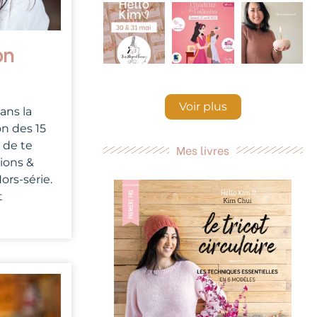
on
Voir plus
ns la
on des 15
r de te
Mes livres
ions &
ors-série.
t