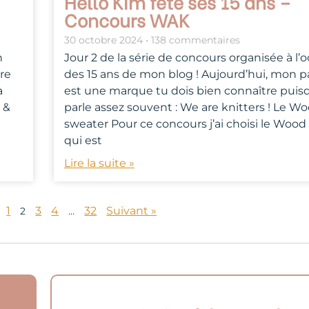
Hello Kim fête ses 15 ans –
Concours WAK
30 octobre 2024
138 commentaires
n
Jour 2 de la série de concours organisée à l’
re
des 15 ans de mon blog ! Aujourd’hui, mon p
à
est une marque tu dois bien connaître puisq
 &
parle assez souvent : We are knitters ! Le W
sweater Pour ce concours j’ai choisi le Wood
qui est
Lire la suite »
1
3
4
32
Suivant »
2
…