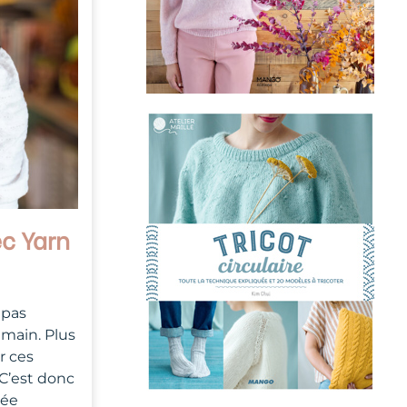
ec Yarn
 pas
 main. Plus
r ces
 C’est donc
née