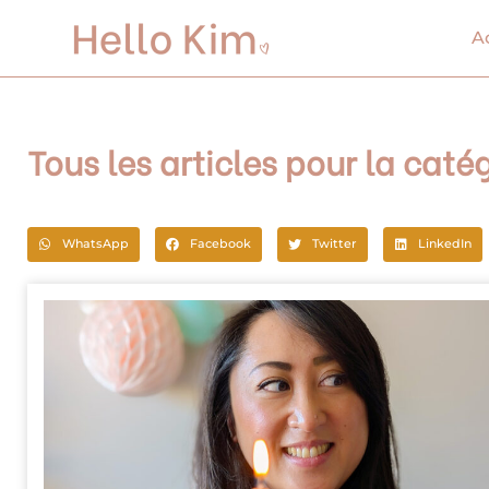
Aller
au
A
contenu
Tous les articles pour la catég
WhatsApp
Facebook
Twitter
LinkedIn