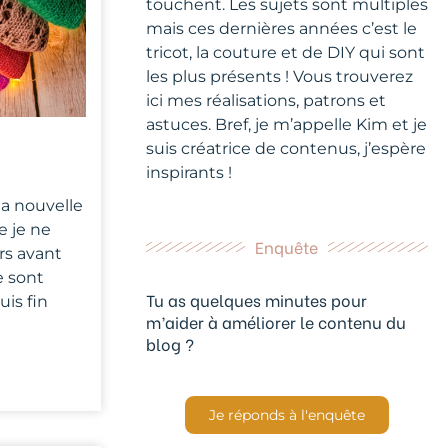
touchent. Les sujets sont multiples
mais ces dernières années c’est le
tricot, la couture et de DIY qui sont
les plus présents ! Vous trouverez
ici mes réalisations, patrons et
astuces. Bref, je m’appelle Kim et je
suis créatrice de contenus, j’espère
inspirants !
la nouvelle
e je ne
Enquête
urs avant
e sont
Tu as quelques minutes pour
uis fin
m’aider à améliorer le contenu du
blog ?
Je réponds à l'enquête