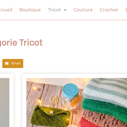
ccueil
Boutique
Tricot
Couture
Crochet
orie Tricot
Email
Page
Page
Page
Page
Page