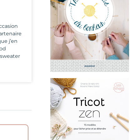
occasion
artenaire
ue j’en
ood
 sweater