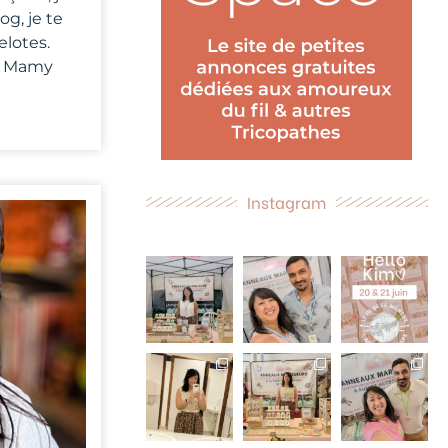
g, je te
elotes.
de Mamy
Instagram