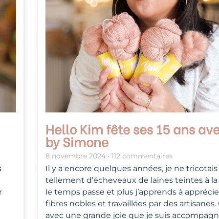
Hello Kim fête ses 15 ans av
by Simone
8 novembre 2024
112 commentaires
s
Il y a encore quelques années, je ne tricotais
tellement d’écheveaux de laines teintes à la
r
le temps passe et plus j’apprends à apprécie
fibres nobles et travaillées par des artisanes.
avec une grande joie que je suis accompag