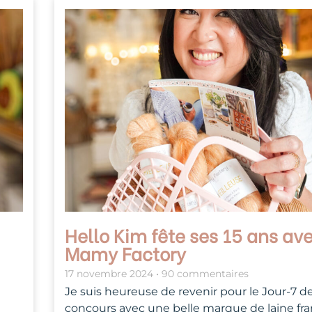
Hello Kim fête ses 15 ans av
Mamy Factory
17 novembre 2024
90 commentaires
Je suis heureuse de revenir pour le Jour-7 d
concours avec une belle marque de laine franç