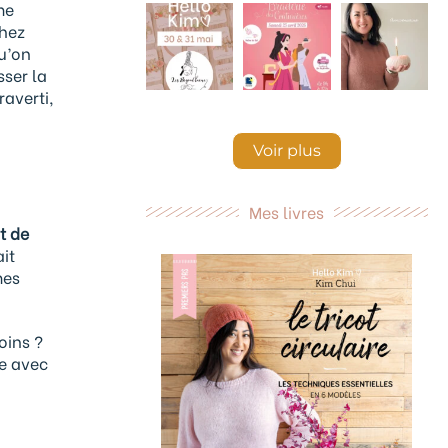
me
chez
qu’on
sser la
raverti,
Voir plus
Mes livres
t de
it
mes
oins ?
ée avec