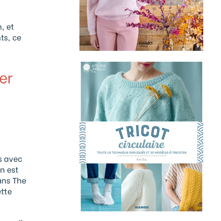
, et
ts, ce
er
s avec
n est
ans The
ette