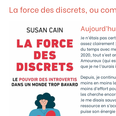
La force des discrets, ou co
Aujourd’hui,
Je n’étais pas ce
assez clairement :
du temps avec mes 
2020, tout s’est 
Amoureux (qui est
que je ne l’aurais
Depuis, je contin
moins en moins le
moins d’effort pou
les cherche encore
Je me disais sauva
ressource en s’acc
puise son énergie