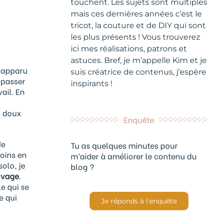
touchent. Les sujets sont multiples
mais ces dernières années c’est le
tricot, la couture et de DIY qui sont
les plus présents ! Vous trouverez
ici mes réalisations, patrons et
astuces. Bref, je m’appelle Kim et je
t apparu
suis créatrice de contenus, j’espère
s passer
inspirants !
ail. En
s doux
Enquête
de
Tu as quelques minutes pour
moins en
m’aider à améliorer le contenu du
solo, je
blog ?
uvage
.
le qui se
e qui
Je réponds à l'enquête