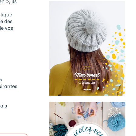
n », ils
atique
té des
de vos
s
pirantes
lais