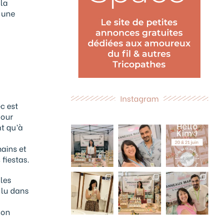
 la
s une
Instagram
c est
pour
nt qu’à
mains et
 fiestas.
 les
s lu dans
son