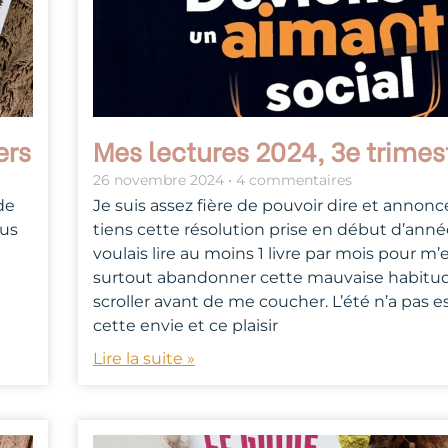
ers
Mes lectures 2024, 3e trimes
26 novembre 2024
4 commentaires
de
Je suis assez fière de pouvoir dire et annonc
lus
tiens cette résolution prise en début d’anné
voulais lire au moins 1 livre par mois pour m’e
surtout abandonner cette mauvaise habitu
scroller avant de me coucher. L’été n’a pas e
cette envie et ce plaisir
Lire la suite »