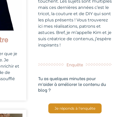
touchent. Les sujets sont multiples
mais ces dernières années c’est le
tricot, la couture et de DIY qui sont
les plus présents ! Vous trouverez
ici mes réalisations, patrons et
astuces. Bref, je m’appelle Kim et je
tre
suis créatrice de contenus, j’espère
inspirants !
er que je
e. Je
Enquête
nrichir et
de de
Tu as quelques minutes pour
ssoufflé
m’aider à améliorer le contenu du
blog ?
Je réponds à l'enquête