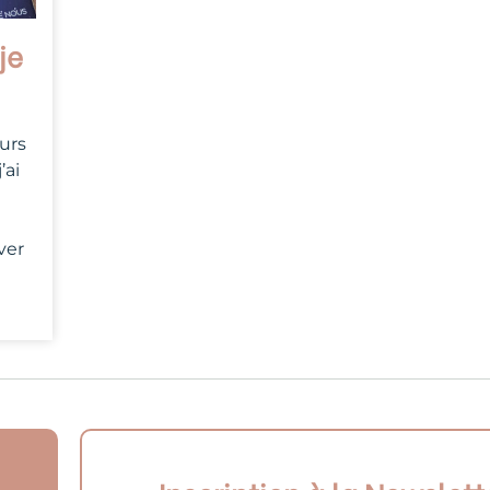
je
ours
’ai
ver