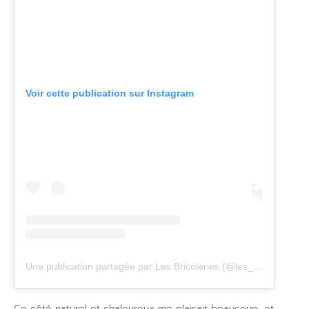
Voir cette publication sur Instagram
Une publication partagée par Les Bricoleries (@les_bricoleries)
l
Ce côté naturel et chaleureux me plaisait beaucoup, et