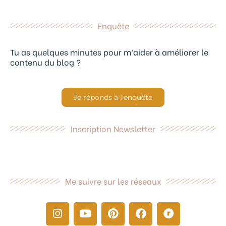
Enquête
Tu as quelques minutes pour m’aider à améliorer le
contenu du blog ?
Je réponds à l'enquête
Inscription Newsletter
Me suivre sur les réseaux
I
Y
P
F
R
n
o
i
a
a