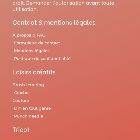
droit. Demander l’autorisation avant toute
a
s
k
utilisation.
m
t
Contact & mentions légales
À propos & FAQ
Formulaire de contact
Mentions légales
Politique de confidentialité
Loisirs créatifs
Brush lettering
Crochet
Couture
DIY en tout genre
Punch needle
Tricot