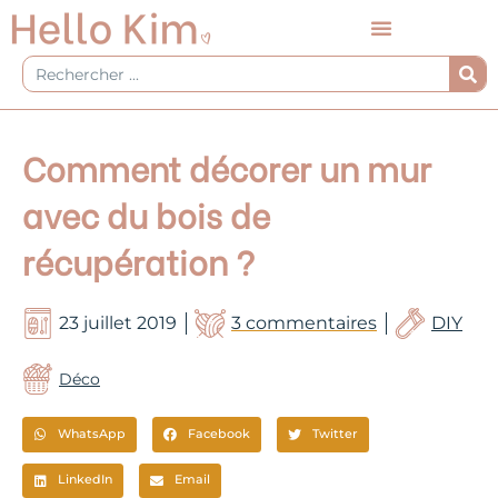
Aller
au
contenu
Rechercher
Comment décorer un mur
avec du bois de
récupération ?
23 juillet 2019
3 commentaires
DIY
Déco
WhatsApp
Facebook
Twitter
LinkedIn
Email