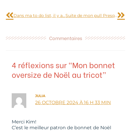
Précédent
Sui
Dans ma to do list, il y a…
Suite de mon pull Presque Sessun, j’ai commencé à tricoter les manches
Commentaires
4 réflexions sur “Mon bonnet
oversize de Noël au tricot”
JULIA
26 OCTOBRE 2024 À 16 H 33 MIN
Merci Kim!
C’est le meilleur patron de bonnet de Noël