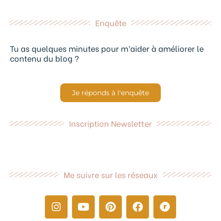
Enquête
Tu as quelques minutes pour m’aider à améliorer le
contenu du blog ?
Je réponds à l'enquête
Inscription Newsletter
Me suivre sur les réseaux
I
Y
P
F
R
n
o
i
a
a
s
u
n
c
v