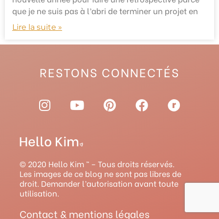
que je ne suis pas à l’abri de terminer un projet en
Lire la suite »
RESTONS CONNECTÉS
I
Y
P
F
R
n
o
i
a
a
s
u
n
c
v
t
t
t
e
e
a
u
e
b
l
g
b
r
o
r
© 2020 Hello Kim ™ – Tous droits réservés.
r
e
e
o
y
Les images de ce blog ne sont pas libres de
droit. Demander l’autorisation avant toute
a
s
k
utilisation.
m
t
Contact & mentions légales