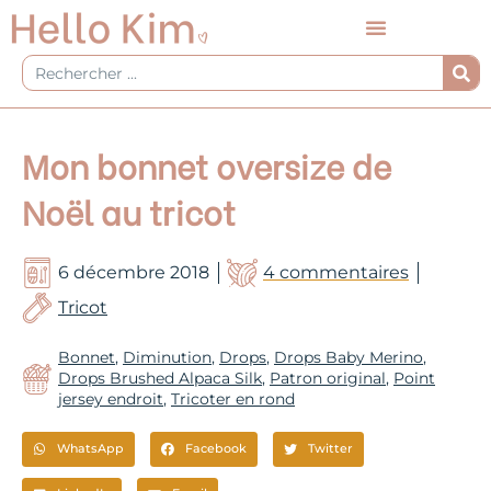
Aller
au
contenu
Rechercher
Mon bonnet oversize de
Noël au tricot
6 décembre 2018
4 commentaires
Tricot
Bonnet
,
Diminution
,
Drops
,
Drops Baby Merino
,
Drops Brushed Alpaca Silk
,
Patron original
,
Point
jersey endroit
,
Tricoter en rond
WhatsApp
Facebook
Twitter