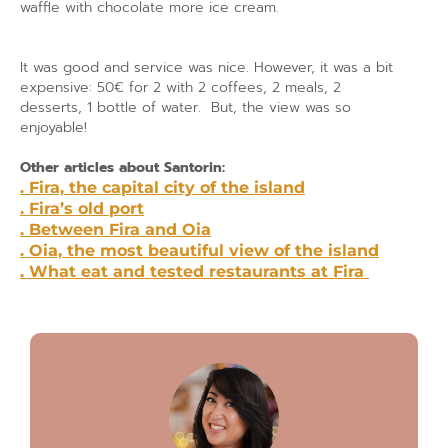
waffle with chocolate more ice cream.
It was good and service was nice. However, it was a bit
expensive: 50€ for 2 with 2 coffees, 2 meals, 2
desserts, 1 bottle of water. But, the view was so
enjoyable!
Other articles about Santorin:
. Fira, the capital city of the island
. Fira’s old port
. Between Fira and Oia
. Oia, the most beautiful view of the island
. What eat and tested restaurants at Fira