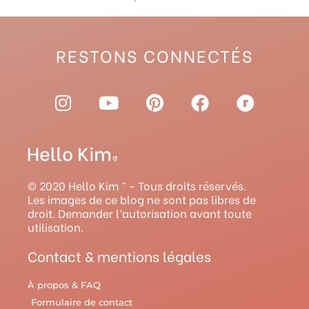
RESTONS CONNECTÉS
I
Y
P
F
R
n
o
i
a
a
s
u
n
c
v
t
t
t
e
e
a
u
e
b
l
g
b
r
o
r
© 2020 Hello Kim ™ – Tous droits réservés.
r
e
e
o
y
Les images de ce blog ne sont pas libres de
droit. Demander l’autorisation avant toute
a
s
k
utilisation.
m
t
Contact & mentions légales
À propos & FAQ
Formulaire de contact