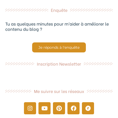
Enquête
Tu as quelques minutes pour m’aider à améliorer le
contenu du blog ?
Je réponds à l'enquête
Inscription Newsletter
Me suivre sur les réseaux
I
Y
P
F
R
n
o
i
a
a
s
u
n
c
v