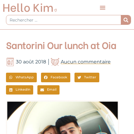
Aller
au
contenu
Rechercher
Santorini Our lunch at Oia
30 août 2018
Aucun commentaire
WhatsApp
Facebook
Twitter
LinkedIn
Email