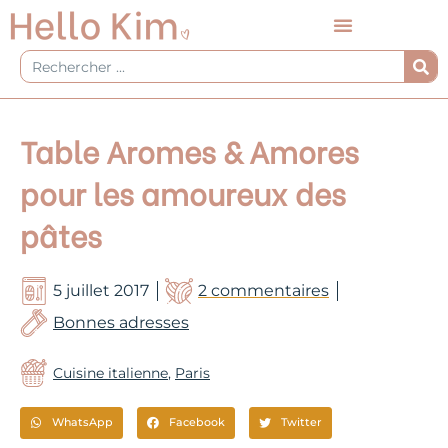
Aller
au
contenu
Rechercher
Table Aromes & Amores
pour les amoureux des
pâtes
5 juillet 2017
2 commentaires
Bonnes adresses
Cuisine italienne
,
Paris
WhatsApp
Facebook
Twitter