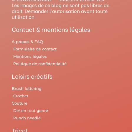
r
e
e
o
y
Les images de ce blog ne sont pas libres de
droit. Demander l’autorisation avant toute
a
s
k
utilisation.
m
t
Contact & mentions légales
À propos & FAQ
Formulaire de contact
Mentions légales
Politique de confidentialité
Loisirs créatifs
Brush lettering
Crochet
Couture
DIY en tout genre
Punch needle
Tricot