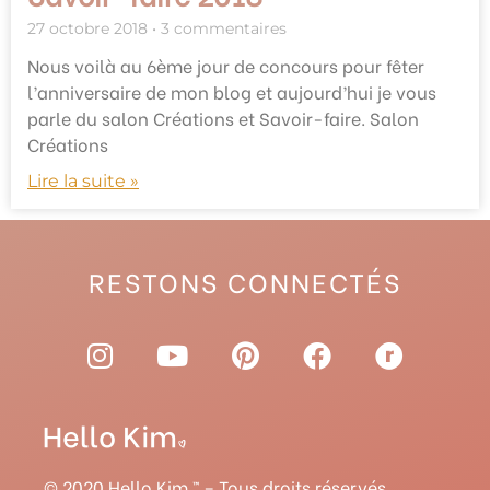
27 octobre 2018
3 commentaires
Nous voilà au 6ème jour de concours pour fêter
l’anniversaire de mon blog et aujourd’hui je vous
parle du salon Créations et Savoir-faire. Salon
Créations
Lire la suite »
RESTONS CONNECTÉS
I
Y
P
F
R
n
o
i
a
a
s
u
n
c
v
t
t
t
e
e
a
u
e
b
l
g
b
r
o
r
© 2020 Hello Kim ™ – Tous droits réservés.