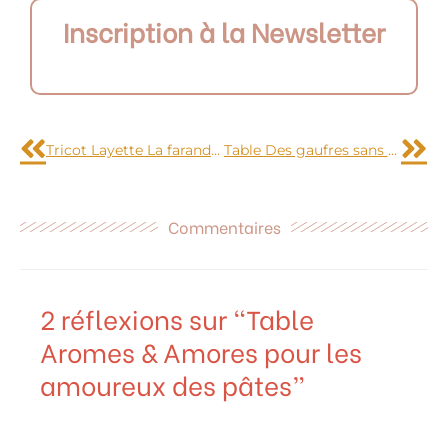
Inscription à la Newsletter
Précédent
Sui
Tricot Layette La farandole de chaussons
Table Des gaufres sans gluten chez Yummy&Guiltfree
Commentaires
2 réflexions sur “Table
Aromes & Amores pour les
amoureux des pâtes”