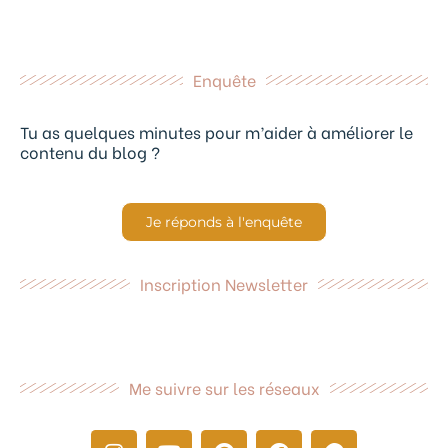
Enquête
Tu as quelques minutes pour m’aider à améliorer le
contenu du blog ?
Je réponds à l'enquête
Inscription Newsletter
Me suivre sur les réseaux
I
Y
P
F
R