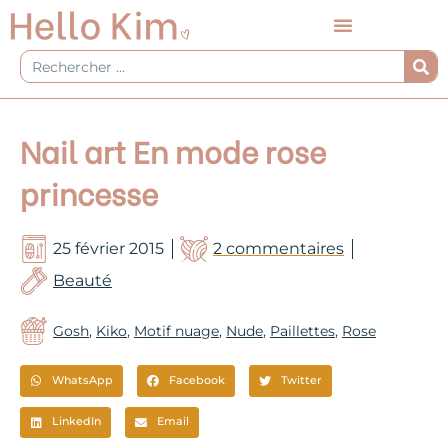
Aller
au
contenu
Rechercher
Nail art En mode rose
princesse
25 février 2015
2 commentaires
Beauté
Gosh
,
Kiko
,
Motif nuage
,
Nude
,
Paillettes
,
Rose
WhatsApp
Facebook
Twitter
LinkedIn
Email