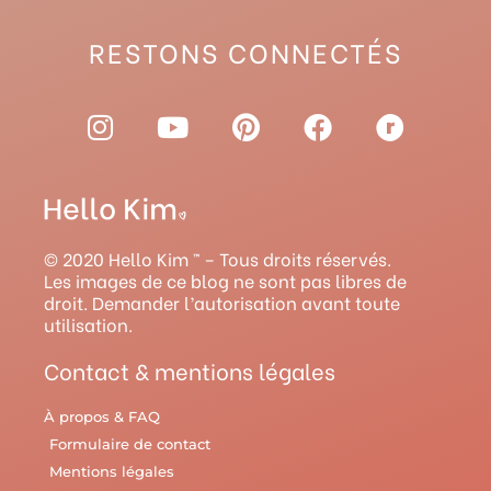
RESTONS CONNECTÉS
I
Y
P
F
R
n
o
i
a
a
s
u
n
c
v
t
t
t
e
e
a
u
e
b
l
g
b
r
o
r
© 2020 Hello Kim ™ – Tous droits réservés.
r
e
e
o
y
Les images de ce blog ne sont pas libres de
droit. Demander l’autorisation avant toute
a
s
k
utilisation.
m
t
Contact & mentions légales
À propos & FAQ
Formulaire de contact
Mentions légales