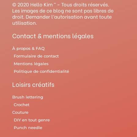
g
b
r
o
r
© 2020 Hello Kim ™ – Tous droits réservés.
r
e
e
o
y
Les images de ce blog ne sont pas libres de
droit. Demander l’autorisation avant toute
a
s
k
utilisation.
m
t
Contact & mentions légales
À propos & FAQ
Formulaire de contact
Mentions légales
Politique de confidentialité
Loisirs créatifs
Brush lettering
Crochet
Couture
DIY en tout genre
Punch needle