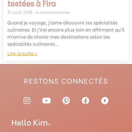
testées à Fira
31 août 2018
4 commentaires
Quand je voyage, j’aime découvrir les spécialités
culinaires. Et j’irai encore plus loin en affirmant qu’il
m’arrive de choisir mes destinations selon les
spécialités culinaires…
Lire la suite »
RESTONS CONNECTÉS
I
Y
P
F
R
n
o
i
a
a
s
u
n
c
v
t
t
t
e
e
a
u
e
b
l