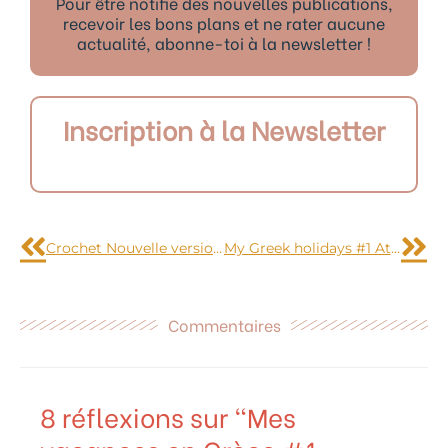
Pour être notifié des nouvelles publications,
recevoir les bons plans et ne rater aucune
actualité, abonne-toi à la newsletter !
Inscription à la Newsletter
Précédent
Sui
Crochet Nouvelle version de la pochette écailles
My Greek holidays #1 Athens
Commentaires
8 réflexions sur “Mes