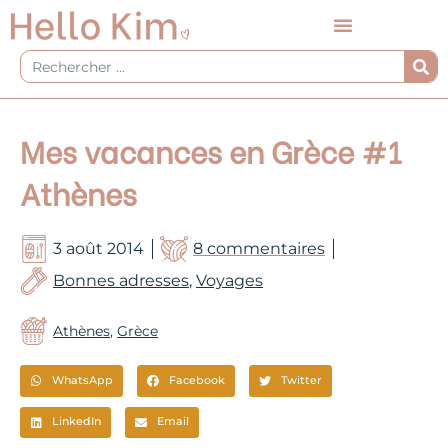
Aller
au
contenu
Rechercher
Mes vacances en Grèce #1
Athènes
3 août 2014
8 commentaires
Bonnes adresses
,
Voyages
Athènes
,
Grèce
WhatsApp
Facebook
Twitter
LinkedIn
Email