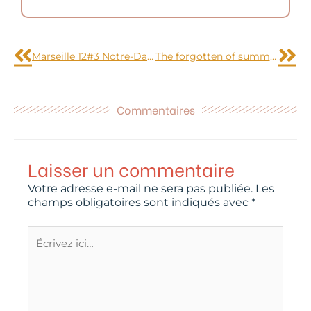
Précédent
Sui
Marseille 12#3 Notre-Dame de la Garde
The forgotten of summer #1
Commentaires
Laisser un commentaire
Votre adresse e-mail ne sera pas publiée.
Les
champs obligatoires sont indiqués avec
*
Écrivez
ici…