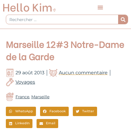
Aller
au
contenu
Rechercher
Marseille 12#3 Notre-Dame
de la Garde
29 août 2013
Aucun commentaire
Voyages
France
,
Marseille
WhatsApp
Facebook
Twitter
LinkedIn
Email