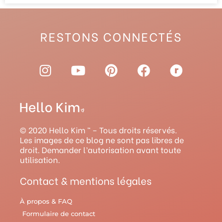
RESTONS CONNECTÉS
I
Y
P
F
R
n
o
i
a
a
s
u
n
c
v
t
t
t
e
e
a
u
e
b
l
g
b
r
o
r
© 2020 Hello Kim ™ – Tous droits réservés.
r
e
e
o
y
Les images de ce blog ne sont pas libres de
droit. Demander l’autorisation avant toute
a
s
k
utilisation.
m
t
Contact & mentions légales
À propos & FAQ
Formulaire de contact