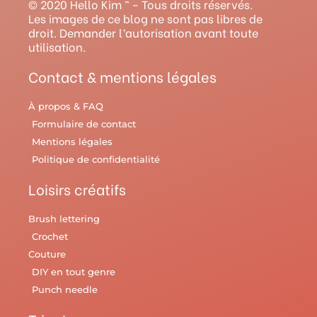
© 2020 Hello Kim ™ – Tous droits réservés.
r
e
e
o
y
Les images de ce blog ne sont pas libres de
droit. Demander l’autorisation avant toute
a
s
k
utilisation.
m
t
Contact & mentions légales
À propos & FAQ
Formulaire de contact
Mentions légales
Politique de confidentialité
Loisirs créatifs
Brush lettering
Crochet
Couture
DIY en tout genre
Punch needle