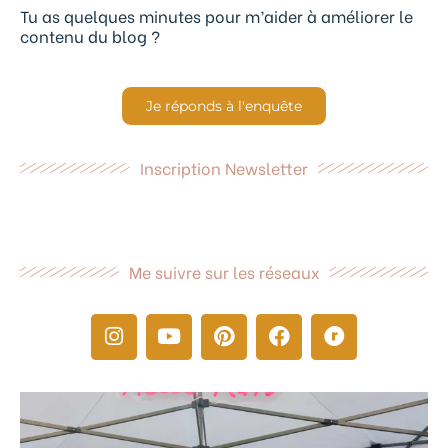
Tu as quelques minutes pour m’aider à améliorer le
contenu du blog ?
Je réponds à l'enquête
Inscription Newsletter
Me suivre sur les réseaux
I
Y
P
F
R
n
o
i
a
a
s
u
n
c
v
t
t
t
e
e
a
u
e
b
l
g
b
r
o
r