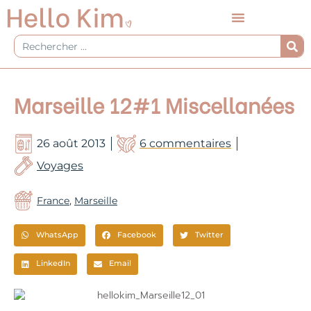
Aller
au
contenu
Rechercher
Marseille 12#1 Miscellanées
26 août 2013
6 commentaires
Voyages
France
,
Marseille
WhatsApp
Facebook
Twitter
LinkedIn
Email