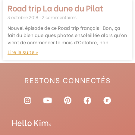
Road trip La dune du Pilat
3 octobre 2018
2 commentaires
Nouvel épisode de ce Road trip français ! Bon, ça
fait du bien quelques photos ensoleillée alors qu’on
vient de commencer le mois d’Octobre, non
Lire la suite »
RESTONS CONNECTÉS
I
Y
P
F
R
n
o
i
a
a
s
u
n
c
v
t
t
t
e
e
a
u
e
b
l
g
b
r
o
r