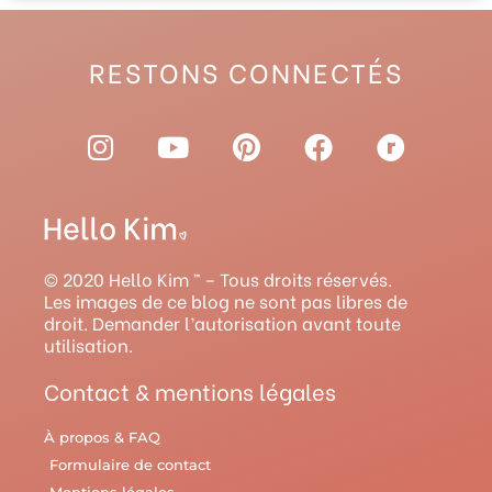
RESTONS CONNECTÉS
I
Y
P
F
R
n
o
i
a
a
s
u
n
c
v
t
t
t
e
e
a
u
e
b
l
g
b
r
o
r
© 2020 Hello Kim ™ – Tous droits réservés.
r
e
e
o
y
Les images de ce blog ne sont pas libres de
droit. Demander l’autorisation avant toute
a
s
k
utilisation.
m
t
Contact & mentions légales
À propos & FAQ
Formulaire de contact
Mentions légales