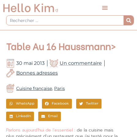
Aller
au
contenu
Rechercher
Table Au 16 Haussmann>
30 mai 2013
Un commentaire
Bonnes adresses
Cuisine française
,
Paris
WhatsApp
Facebook
Twitter
LinkedIn
Email
Parlons aujourd’hui de l’essentiel
: de la cuisine mais
plus précisément d’un restaurant que j’ai testé pour la