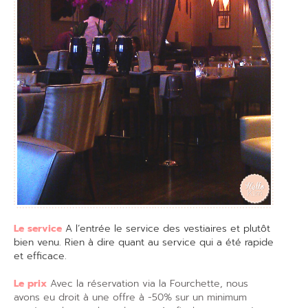
Le service
A l’entrée le service des vestiaires et plutôt
bien venu. Rien à dire quant au service qui a été rapide
et efficace.
Le prix
Avec la réservation via la Fourchette, nous
avons eu droit à une offre à -50% sur un minimum