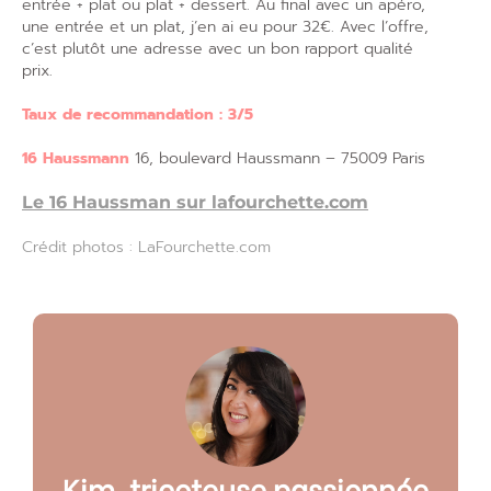
entrée + plat ou plat + dessert. Au final avec un apéro,
une entrée et un plat, j’en ai eu pour 32€. Avec l’offre,
c’est plutôt une adresse avec un bon rapport qualité
prix.
Taux de recommandation : 3/5
16 Haussmann
16, boulevard Haussmann – 75009 Paris
Le 16 Haussman sur lafourchette.com
Crédit photos : LaFourchette.com
Kim, tricoteuse passionnée