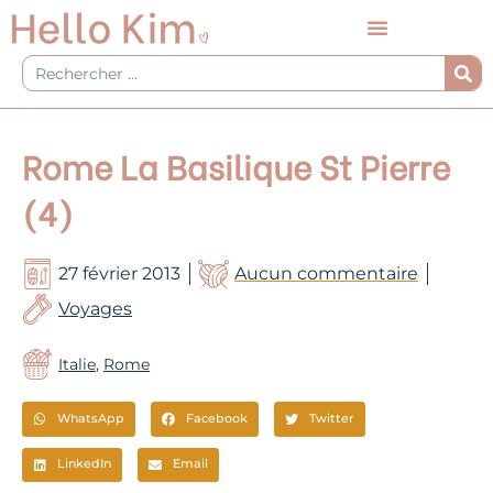
Aller
au
contenu
Rechercher
Rome La Basilique St Pierre
(4)
27 février 2013
Aucun commentaire
Voyages
Italie
,
Rome
WhatsApp
Facebook
Twitter
LinkedIn
Email