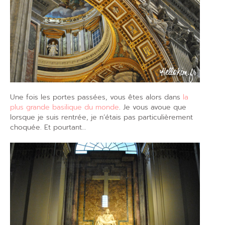
Une fois les portes passées, vous êtes alors dans
la
plus grande basilique du monde
. Je vous avoue que
lorsque je suis rentrée, je n’étais pas particulièrement
choquée. Et pourtant…