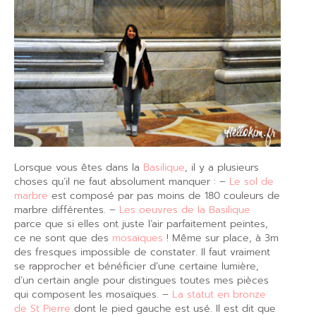
Lorsque vous êtes dans la
Basilique
, il y a plusieurs
choses qu’il ne faut absolument manquer : –
Le sol de
marbre
est composé par pas moins de 180 couleurs de
marbre différentes. –
Les oeuvres de la Basilique
parce que si elles ont juste l’air parfaitement peintes,
ce ne sont que des
mosaïques
! Même sur place, à 3m
des fresques impossible de constater. Il faut vraiment
se rapprocher et bénéficier d’une certaine lumière,
d’un certain angle pour distingues toutes mes pièces
qui composent les mosaïques. –
La statut en bronze
de St Pierre
dont le pied gauche est usé. Il est dit que