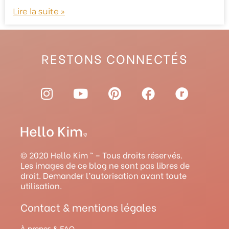
Lire la suite »
RESTONS CONNECTÉS
I
Y
P
F
R
n
o
i
a
a
s
u
n
c
v
t
t
t
e
e
a
u
e
b
l
g
b
r
o
r
© 2020 Hello Kim ™ – Tous droits réservés.
r
e
e
o
y
Les images de ce blog ne sont pas libres de
droit. Demander l’autorisation avant toute
a
s
k
utilisation.
m
t
Contact & mentions légales
À propos & FAQ