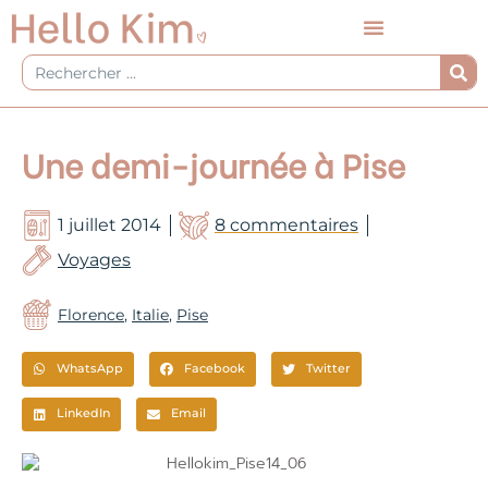
Aller
au
contenu
Rechercher
Une demi-journée à Pise
1 juillet 2014
8 commentaires
Voyages
Florence
,
Italie
,
Pise
WhatsApp
Facebook
Twitter
LinkedIn
Email