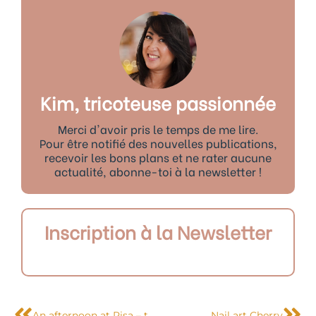
Kim, tricoteuse passionnée
Merci d'avoir pris le temps de me lire.
Pour être notifié des nouvelles publications,
recevoir les bons plans et ne rater aucune
actualité, abonne-toi à la newsletter !
Inscription à la Newsletter
Précédent
Sui
An afternoon at Pisa – to be translated soon
Nail art Cherry