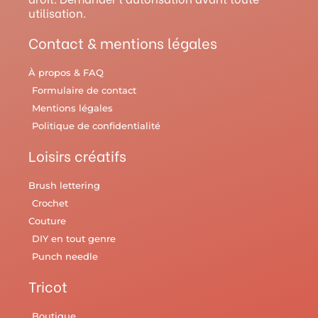
a
s
k
utilisation.
m
t
Contact & mentions légales
À propos & FAQ
Formulaire de contact
Mentions légales
Politique de confidentialité
Loisirs créatifs
Brush lettering
Crochet
Couture
DIY en tout genre
Punch needle
Tricot
Boutique