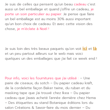
Je suis de celles qui pensent qu’un beau
cadeau
c’est
aussi un bel emballage et quand j’offre un cadeau,
je
porte un soin particulier au papier
. Je pense que faire
un bel emballage est au moins 30% aussi important
qu’un bon choix de cadeau. Et avec cette vision des
chose,
je m’éclate à Noël !
Je suis loin des très beaux paquets qu’on voit
ici
et
là
et un peu partout ailleurs sur le web mais voici
quelques un des emballages que j’ai fait ce week end !
Pour info, voici les fournitures que j’ai utilisé :
– Une
paire de ciseaux, du sotch – Du papier cadeau kraft,
de la cordelette façon Baker twine, du ruban et du
masking tape que j’ai trouvé chez Ikea – Du papier
cadeau que j’avais acheté l’année dernière chez Hema
– Des étiquettes au stand Botanique éditions lors du
salon Créations & Savoir-faire du mois dernier – Du