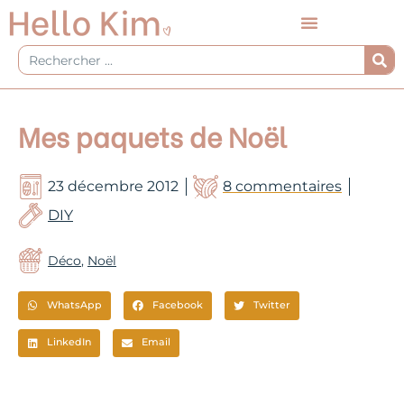
Aller
au
contenu
Rechercher
Mes paquets de Noël
23 décembre 2012
8 commentaires
DIY
Déco
,
Noël
WhatsApp
Facebook
Twitter
LinkedIn
Email