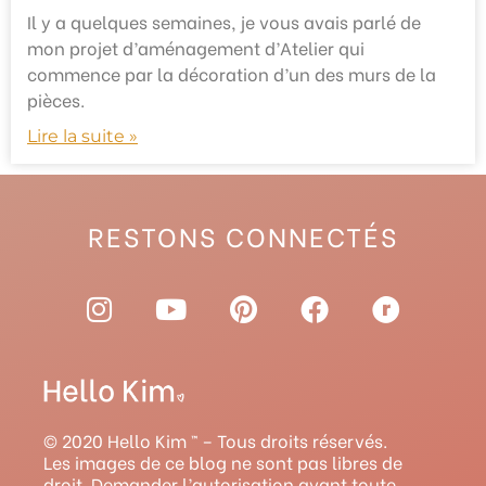
Il y a quelques semaines, je vous avais parlé de
mon projet d’aménagement d’Atelier qui
commence par la décoration d’un des murs de la
pièces.
Lire la suite »
RESTONS CONNECTÉS
I
Y
P
F
R
n
o
i
a
a
s
u
n
c
v
t
t
t
e
e
a
u
e
b
l
g
b
r
o
r
© 2020 Hello Kim ™ – Tous droits réservés.
r
e
e
o
y
Les images de ce blog ne sont pas libres de
droit. Demander l’autorisation avant toute