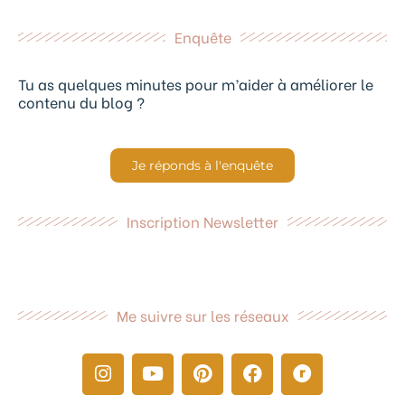
Enquête
Tu as quelques minutes pour m’aider à améliorer le
contenu du blog ?
Je réponds à l'enquête
Inscription Newsletter
Me suivre sur les réseaux
I
Y
P
F
R
n
o
i
a
a
s
u
n
c
v