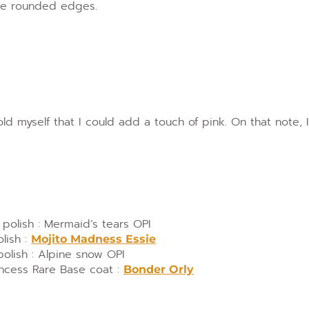
the rounded edges.
told myself that I could add a touch of pink. On that note, 
 polish : Mermaid’s tears OPI
lish :
Mojito Madness Essie
polish : Alpine snow OPI
rincess Rare Base coat :
Bonder Orly