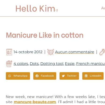
Aller
au
A
contenu
Manicure Like in cotton
14 octobre 2012
Aucun commentaire
4 colors
,
Dots
,
Dotting tool
,
Essie
,
French manicu
WhatsApp
Facebook
Twitter
LinkedIn
New week, new manicure! With a few weeks late, I te
site
. I’ll admit I had a little 
mancure-beaute.com