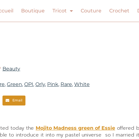
ccueil
Boutique
Tricot
Couture
Crochet
Beauty
re
,
Green
,
OPI
,
Orly
,
Pink
,
Rare
,
White
Email
sted today the
offered b
Mojito Madness green of Essie
trouble to introduce it into my pastel universe so I married i