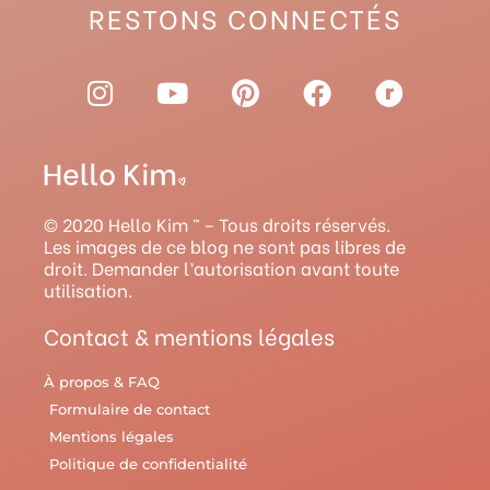
RESTONS CONNECTÉS
I
Y
P
F
R
n
o
i
a
a
s
u
n
c
v
t
t
t
e
e
a
u
e
b
l
g
b
r
o
r
© 2020 Hello Kim ™ – Tous droits réservés.
r
e
e
o
y
Les images de ce blog ne sont pas libres de
droit. Demander l’autorisation avant toute
a
s
k
utilisation.
m
t
Contact & mentions légales
À propos & FAQ
Formulaire de contact
Mentions légales
Politique de confidentialité