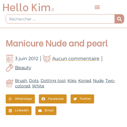
Aller
au
contenu
Rechercher
Manicure Nude and pearl
3 juin 2012
Aucun commentaire
Beauty
Brush
,
Dots
,
Dotting tool
,
Kiko
,
Konad
,
Nude
,
Two-
colored
,
White
WhatsApp
Facebook
Twitter
LinkedIn
Email