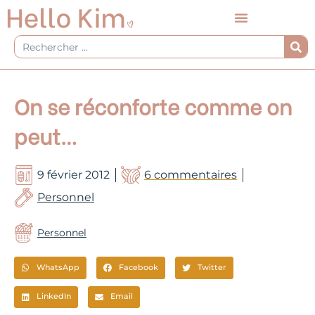
Aller
au
contenu
Rechercher
On se réconforte comme on
peut…
9 février 2012
6 commentaires
Personnel
Personnel
WhatsApp
Facebook
Twitter
LinkedIn
Email