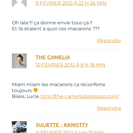
9 FÉVRIER 2012 À 22 H 26 MIN
Oh lala !!! ça donne envie tous ça !!
Et ils étaient à quoi ces macarons ???
Répondre
THE CAMELIA
10 FÉVRIER 2012 À 9 H 18 MIN
Miam miam les macarons ca réconforte
toujours
Bises, Lucie
http://the-camelia.blogspot.com/
Répondre
JULIETTE - KKNOTTY
11 FÉVRIER 2012 À 1 H 07 MIN