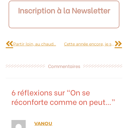
Inscription à la Newsletter
Précédent
Sui
Partir loin, au chaud…
Cette année encore, je suis une princesse…
Commentaires
6 réflexions sur “On se
réconforte comme on peut…”
VANOU