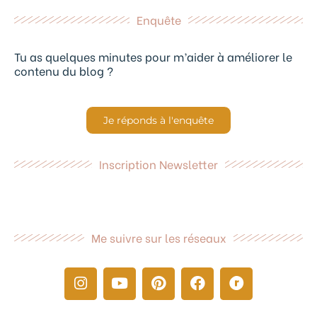
Enquête
Tu as quelques minutes pour m’aider à améliorer le
contenu du blog ?
Je réponds à l'enquête
Inscription Newsletter
Me suivre sur les réseaux
I
Y
P
F
R
n
o
i
a
a
s
u
n
c
v