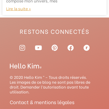
compose mon univers, mes
Lire la suite »
RESTONS CONNECTÉS
I
Y
P
F
R
n
o
i
a
a
s
u
n
c
v
t
t
t
e
e
a
u
e
b
l
g
b
r
o
r
© 2020 Hello Kim ™ – Tous droits réservés.
r
e
e
o
y
Les images de ce blog ne sont pas libres de
droit. Demander l’autorisation avant toute
a
s
k
utilisation.
m
t
Contact & mentions légales