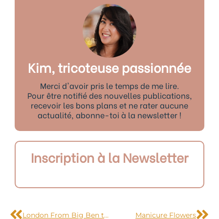
Kim, tricoteuse passionnée
Merci d'avoir pris le temps de me lire.
Pour être notifié des nouvelles publications,
recevoir les bons plans et ne rater aucune
actualité, abonne-toi à la newsletter !
Inscription à la Newsletter
Précédent
Sui
London From Big Ben to Green Park passing by Buckingham palace (2)
Manicure Flowers