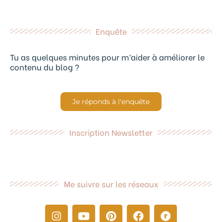
Enquête
Tu as quelques minutes pour m’aider à améliorer le
contenu du blog ?
Je réponds à l'enquête
Inscription Newsletter
Me suivre sur les réseaux
I
Y
P
F
R
n
o
i
a
a