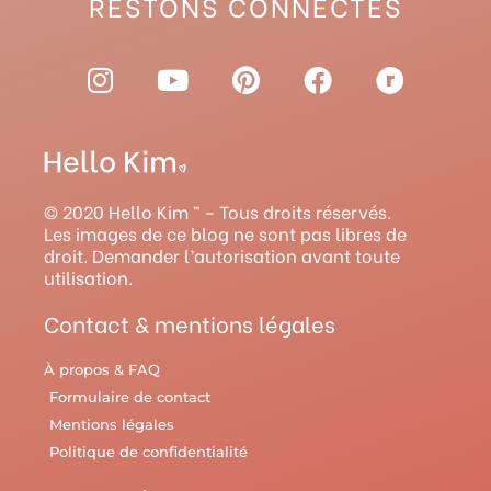
RESTONS CONNECTÉS
I
Y
P
F
R
n
o
i
a
a
s
u
n
c
v
t
t
t
e
e
a
u
e
b
l
g
b
r
o
r
© 2020 Hello Kim ™ – Tous droits réservés.
r
e
e
o
y
Les images de ce blog ne sont pas libres de
droit. Demander l’autorisation avant toute
a
s
k
utilisation.
m
t
Contact & mentions légales
À propos & FAQ
Formulaire de contact
Mentions légales
Politique de confidentialité