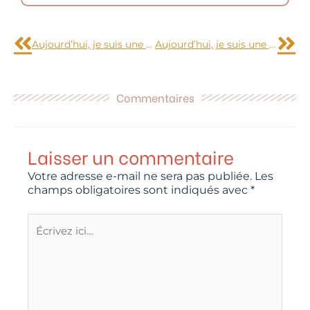
Précédent
Sui
Aujourd’hui, je suis une princesse…
Aujourd’hui, je suis une princesse… (2)
Commentaires
Laisser un commentaire
Votre adresse e-mail ne sera pas publiée.
Les
champs obligatoires sont indiqués avec
*
Écrivez
ici…