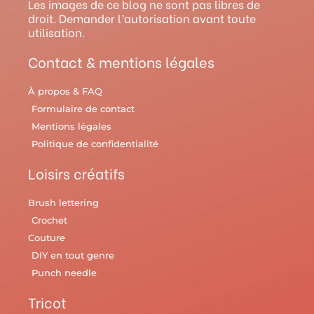
r
e
e
o
y
Les images de ce blog ne sont pas libres de
droit. Demander l’autorisation avant toute
a
s
k
utilisation.
m
t
Contact & mentions légales
À propos & FAQ
Formulaire de contact
Mentions légales
Politique de confidentialité
Loisirs créatifs
Brush lettering
Crochet
Couture
DIY en tout genre
Punch needle
Tricot