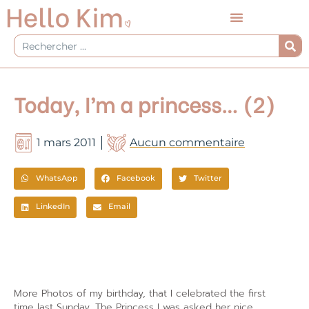
Aller
au
contenu
Rechercher
Today, I’m a princess… (2)
1 mars 2011
Aucun commentaire
WhatsApp
Facebook
Twitter
LinkedIn
Email
More Photos of my birthday, that I celebrated the first
time last Sunday. The Princess I was asked her nice