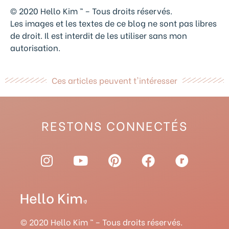
© 2020 Hello Kim ™ – Tous droits réservés.
Les images et les textes de ce blog ne sont pas libres
de droit. Il est interdit de les utiliser sans mon
autorisation.
Ces articles peuvent t'intéresser
RESTONS CONNECTÉS
I
Y
P
F
R
n
o
i
a
a
s
u
n
c
v
t
t
t
e
e
a
u
e
b
l
g
b
r
o
r
© 2020 Hello Kim ™ – Tous droits réservés.