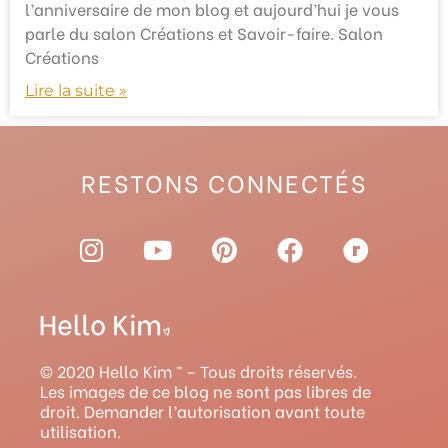
l’anniversaire de mon blog et aujourd’hui je vous
parle du salon Créations et Savoir-faire. Salon
Créations
Lire la suite »
RESTONS CONNECTÉS
I
Y
P
F
R
n
o
i
a
a
s
u
n
c
v
t
t
t
e
e
a
u
e
b
l
g
b
r
o
r
© 2020 Hello Kim ™ – Tous droits réservés.
r
e
e
o
y
Les images de ce blog ne sont pas libres de
droit. Demander l’autorisation avant toute
a
s
k
utilisation.
m
t