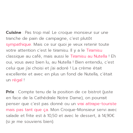
Cuisine
: Pas trop mal. Le croque monsieur sur une
tranche de pain de campagne, c’est plutôt
sympathique
. Mais ce sur quoi je veux retenir toute
votre attention c’est le tiramisu. Il y a le
Tiramisu
classique au café, mais aussi le
Tiramisu au Nutella
! Eh
oui, vous avez bien lu, au Nutella ! Bien entendu, c’est
celui que j’ai choisi et j’ai adoré ! La crème était
excellente et avec en plus un fond de Nutella, c’était
un
régal
!
Prix
: Compte tenu de la position de ce bistrot (juste
en face de la Cathédrale Notre Dame), on pourrait
penser que c’est pas donné ou un
vrai attrape-touriste
mais pas tant que ça
. Mon Croque-Monsieur servi avec
salade et frite est à 10,50 et avec le dessert, à 14,90€
(si je me souviens bien).