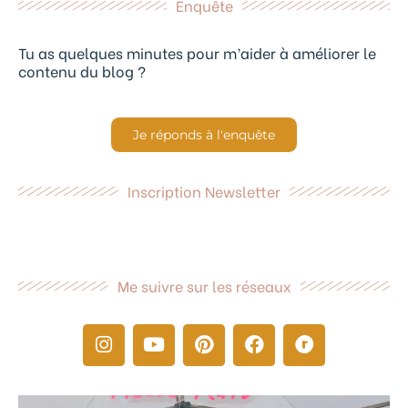
Enquête
Tu as quelques minutes pour m’aider à améliorer le
contenu du blog ?
Je réponds à l'enquête
Inscription Newsletter
Me suivre sur les réseaux
I
Y
P
F
R
n
o
i
a
a
s
u
n
c
v
t
t
t
e
e