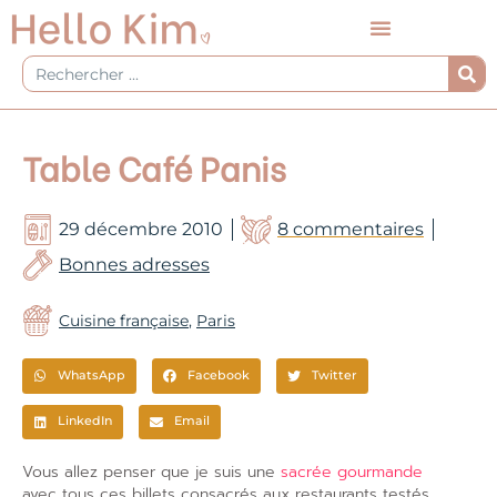
Aller
au
contenu
Rechercher
Table Café Panis
29 décembre 2010
8 commentaires
Bonnes adresses
Cuisine française
,
Paris
WhatsApp
Facebook
Twitter
LinkedIn
Email
Vous allez penser que je suis une
sacrée gourmande
avec tous ces billets consacrés aux restaurants testés.