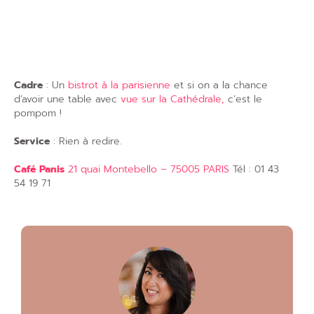
Cadre
: Un
bistrot à la parisienne
et si on a la chance
d’avoir une table avec
vue sur la Cathédrale,
c’est le
pompom !
Service
: Rien à redire.
Café Panis
21 quai Montebello – 75005 PARIS
Tél : 01 43
54 19 71