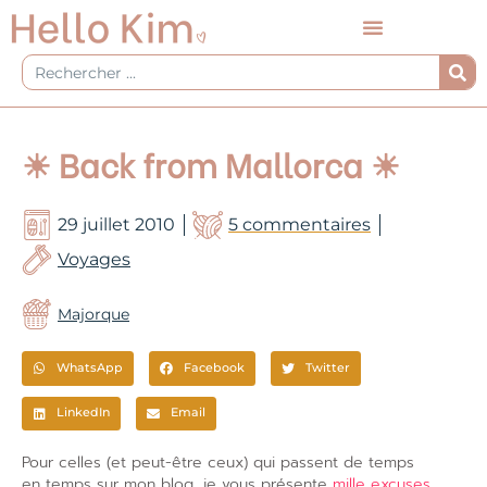
Aller
au
contenu
Rechercher
☀ Back from Mallorca ☀
29 juillet 2010
5 commentaires
Voyages
Majorque
WhatsApp
Facebook
Twitter
LinkedIn
Email
Pour celles (et peut-être ceux) qui passent de temps
en temps sur mon blog, je vous présente
mille excuses