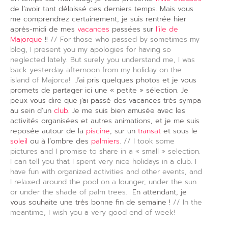
de l’avoir tant délaissé ces derniers temps. Mais vous
me comprendrez certainement, je suis rentrée hier
après-midi de mes
vacances
passées sur
l’ile de
Majorque
!!
// For those who passed by sometimes my
blog, I present you my apologies for having so
neglected lately. But surely you understand me, I was
back yesterday afternoon from my holiday on the
island of Majorca!
J’ai pris quelques photos et je vous
promets de partager ici une « petite » sélection. Je
peux vous dire que j’ai passé des vacances très sympa
au sein d’un
club
. Je me suis bien amusée avec les
activités organisées et autres animations, et je me suis
reposée autour de la
piscine
, sur un
transat
et sous le
soleil
ou à l’ombre des
palmiers
.
// I took some
pictures and I promise to share in a « small » selection.
I can tell you that I spent very nice holidays in a club. I
have fun with organized activities and other events, and
I relaxed around the pool on a lounger, under the sun
or under the shade of palm trees.
En attendant, je
vous souhaite une très bonne fin de semaine !
// In the
meantime, I wish you a very good end of week!