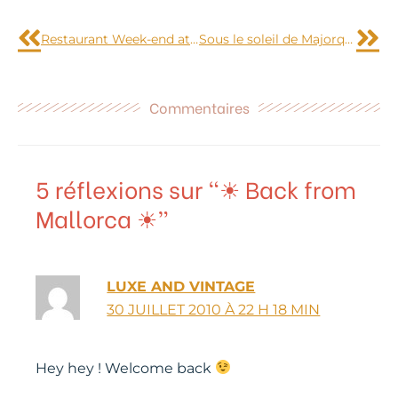
Précédent
Sui
Restaurant Week-end at Poitiers
Sous le soleil de Majorque (1)
Commentaires
5 réflexions sur “☀ Back from
Mallorca ☀”
LUXE AND VINTAGE
30 JUILLET 2010 À 22 H 18 MIN
Hey hey ! Welcome back