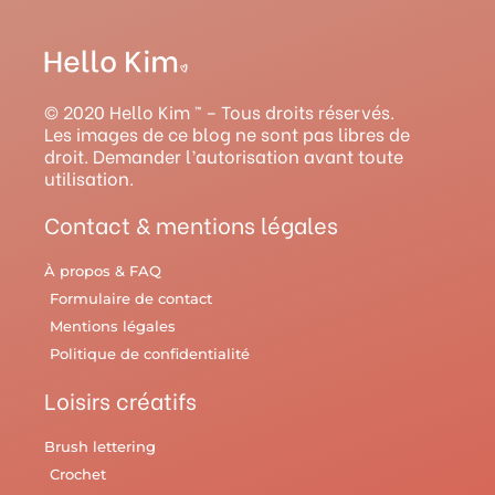
s
u
n
c
v
t
t
t
e
e
a
u
e
b
l
g
b
r
o
r
© 2020 Hello Kim ™ – Tous droits réservés.
r
e
e
o
y
Les images de ce blog ne sont pas libres de
droit. Demander l’autorisation avant toute
a
s
k
utilisation.
m
t
Contact & mentions légales
À propos & FAQ
Formulaire de contact
Mentions légales
Politique de confidentialité
Loisirs créatifs
Brush lettering
Crochet