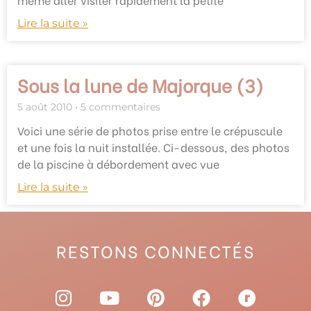
Lire la suite »
Sous la lune de Majorque (3)
5 août 2010
5 commentaires
Voici une série de photos prise entre le crépuscule
et une fois la nuit installée. Ci-dessous, des photos
de la piscine à débordement avec vue
Lire la suite »
RESTONS CONNECTÉS
I
Y
P
F
R
n
o
i
a
a